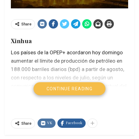
Share
Xinhua
Los países de la OPEP+ acordaron hoy domingo
aumentar el límite de producción de petróleo en
188.000 barriles diarios (bpd) a partir de agosto,
con respecto a los niveles de julio, según un
comunicado publicado tras una reunión virtual del
CONTINUE READING
grupo.
La decisión fue anunciada luego del encuentro en
el que participaron Arabia Saudita, Rusia, Irak,
VK
Facebook
Share
Kuwait, Kazajistán, Argelia y Omán, y en el que se
analizaron las condiciones y perspectivas del