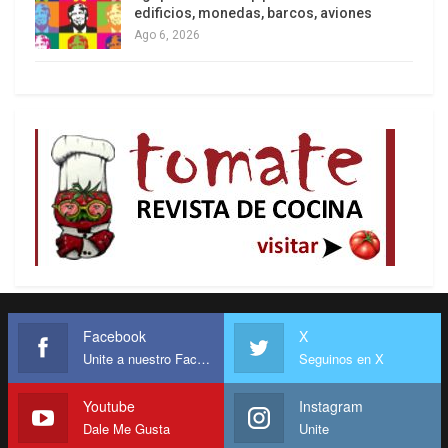
edificios, monedas, barcos, aviones
Ago 6, 2026
Facebook
X
Unite a nuestro Facebook
Seguinos en X
Youtube
Instagram
Dale Me Gusta
Unite