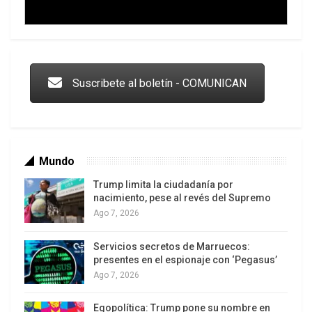
Trump y las drogas: la viga en los propios ojos
Suscribete al boletín - COMUNICAN
Mundo
Trump limita la ciudadanía por
nacimiento, pese al revés del Supremo
Ago 7, 2026
Servicios secretos de Marruecos:
Los latinos le van dando la espalda a Trump
presentes en el espionaje con ‘Pegasus’
Ago 7, 2026
Egopolítica: Trump pone su nombre en