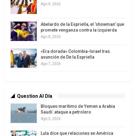
producción, pese a la salida de Emiratos Árabes
Ago 8, 2026
Unidos de la Organización de Países
Exportadores de Petróleo (OPEP) y de la alianza
Abelardo de la Espriella, el ‘showman’ que
ampliada OPEP+ el 1 de mayo.
promete venganza contra la izquierda
Ago 8, 2026
Según el comunicado, los siete países ajustarán
de forma flexible su producción en función de la
«Era dorada» Colombia-Israel tras
asunción de De la Espriella
evolución de las condiciones del mercado. Está
Ago 7, 2026
previsto que se reúnan nuevamente el 2 de agosto
para tomar nuevas decisiones sobre septiembre.
Question Al Día
Bloqueo marítimo de Yemen a Arabia
Saudí: ataque a petrolero
Ago 5, 2026
Lula dice que relaciones en América