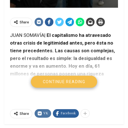
Share
JUAN SOMAVÍA|
El capitalismo ha atravesado
otras crisis de legitimidad antes, pero ésta no
tiene precedentes. Las causas son complejas,
pero el resultado es simple: la desigualdad es
enorme y va en aumento. Hoy en día, 61
millones de personas poseen una riqueza
equivalente a lo que logran reunir 3 mil 500
CONTINUE READING
millones de personas.
VK
Facebook
Share