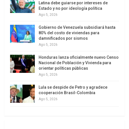
Latina debe guiarse por intereses de
Creo que es urgente desarrollar un modelo más
Estado y no por ideología política
efectivo para lograr un crecimiento fuerte,
Ago 5, 2026
sostenible y equilibrado que beneficie a las
Gobierno de Venezuela subsidiará hasta
personas.
80% del costo de viviendas para
damnificados por sismos
Primero debemos reconsiderar cómo medimos el
Ago 5, 2026
crecimiento, más allá de los cambios
porcentuales en el PIB o del promedio del ingreso
Honduras lanza oficialmente nuevo Censo
Nacional de Población y Vivienda para
per cápita. El indicador del progreso debe medir
orientar políticas públicas
las mejoras tangibles en las vidas de las
Ago 5, 2026
personas.
Lula se despide de Petro y agradece
cooperación Brasil-Colombia
Segundo, el pleno empleo, junto a la reducción de
Ago 5, 2026
la inflación y la estabilidad financiera, debe ser un
objetivo macroeconómico prioritario y un objetivo
de la política de los bancos centrales, como en
Estados Unidos y Argentina. Los países que