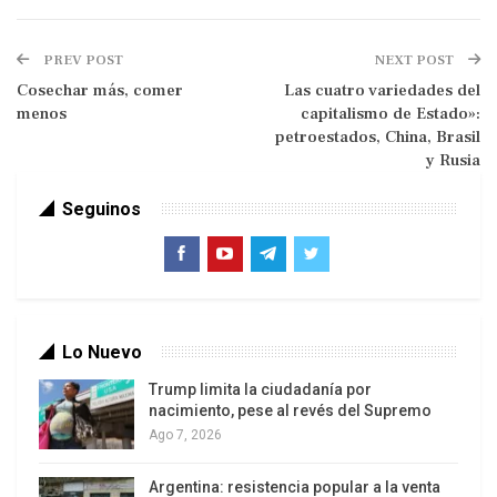
PREV POST
NEXT POST
Cosechar más, comer
Las cuatro variedades del
menos
capitalismo de Estado»:
petroestados, China, Brasil
y Rusia
Las perspectivas macroeconómicas siguen
Seguinos
deteriorándose. De acuerdo con el informe
Tendencias Mundiales del Empleo 2012 de la OIT,
uno de cada tres trabajadores –unos mil 100
millones de personas– está desempleado o vive
en la pobreza. Al ritmo actual, serán necesarios 88
Lo Nuevo
años para erradicar la pobreza extrema. A lo largo
de la próxima década, necesitamos crear 600
Trump limita la ciudadanía por
nacimiento, pese al revés del Supremo
millones de empleos: 200 millones para los
Ago 7, 2026
desempleados de hoy y otros 400 para aquellos
que entrarán en el mercado laboral.
Argentina: resistencia popular a la venta