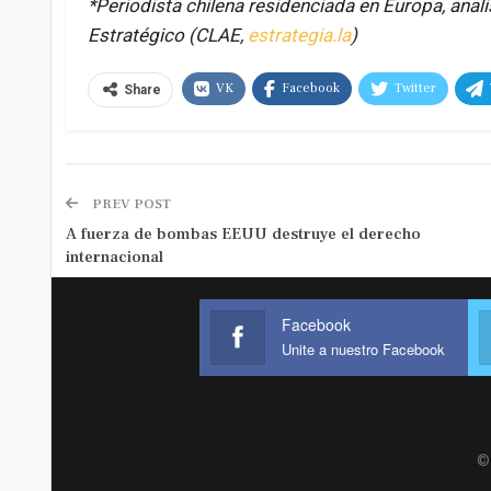
*Periodista chilena residenciada en Europa, anal
Estratégico (CLAE,
estrategia.la
)
VK
Facebook
Twitter
Share
PREV POST
A fuerza de bombas EEUU destruye el derecho
internacional
Facebook
Unite a nuestro Facebook
© 