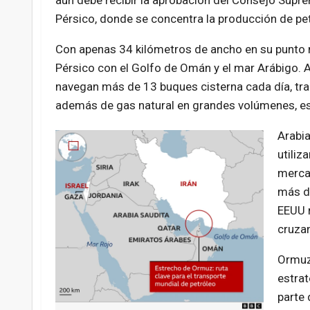
aún debe recibir la aprobación del Consejo Supre
Pérsico, donde se concentra la producción de pet
Con apenas 34 kilómetros de ancho en su punto 
Pérsico con el Golfo de Omán y el mar Arábigo. 
navegan más de 13 buques cisterna cada día
, t
además de gas natural en grandes volúmenes, e
Arabia
utiliz
merca
más de
EEUU r
cruzan
Ormuz
estrat
parte 