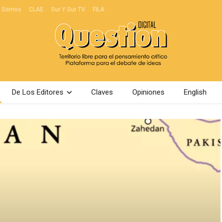
s Somos
CLAE
Sur Y Sur TV
FILA
De Los Editores
Claves
Opiniones
English