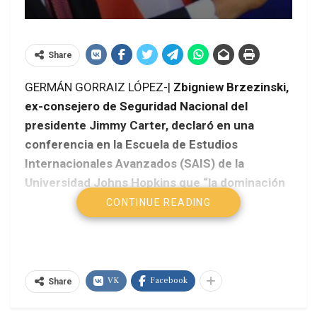
Share
GERMÁN GORRAIZ LÓPEZ-|
Zbigniew Brzezinski,
ex-consejero de Seguridad Nacional del
presidente Jimmy Carter, declaró en una
conferencia en la Escuela de Estudios
Internacionales Avanzados (SAIS) de la
Universidad Johns Hopkins que “la dominación
de Estados Unidos que tras la Guerra Fría
CONTINUE READING
determinaba la agenda internacional, ha
terminado y no podrá restablecerse durante la
vida de la próxima generación”.
VK
Facebook
Share