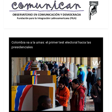
implementadas por los llamados “países
totalitarios” .
La doctrina de la manipulación cibernética o
«Big Brother”
Colombia va a la urnas: el primer test electoral hacia las
presidenciales
Dicho control se habría iniciado tras la II Guerra
Mundial con la implementación del programa
Echelon (la mayor red de espionaje y análisis para
interceptar comunicaciones electrónicas de la
historia) y cuya existencia fue denunciada en
1.976 por Winslow Peck y posteriormente
constatada por el Parlamento Europeo en el