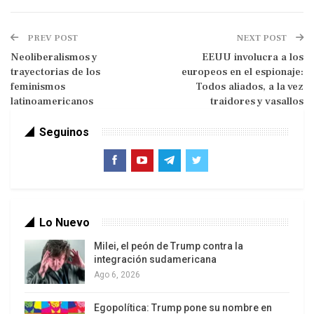
PREV POST
NEXT POST
Neoliberalismos y
EEUU involucra a los
trayectorias de los
europeos en el espionaje:
Añadió que “ninguna de las potencias mundiales
feminismos
Todos aliados, a la vez
latinoamericanos
traidores y vasallos
puede alcanzar la hegemonía mundial en las
condiciones actuales, por lo que Estados Unidos
Seguinos
debe elegir mejor los conflictos en los que va a
participar ya que las consecuencias de un error
podrían ser devastadoras” .
Brzezinski, autor del libro “El gran tablero mundial.
Lo Nuevo
La supremacía estadounidense y sus imperativos
Milei, el peón de Trump contra la
geoestratégicos” (1.997), considerada la Biblia
integración sudamericana
geoestratégica de la Casa Blanca así como el
Ago 6, 2026
libro de cabecera de las sucesivas generaciones
de geoestrategas y politólogos, habría levantado
Egopolítica: Trump pone su nombre en