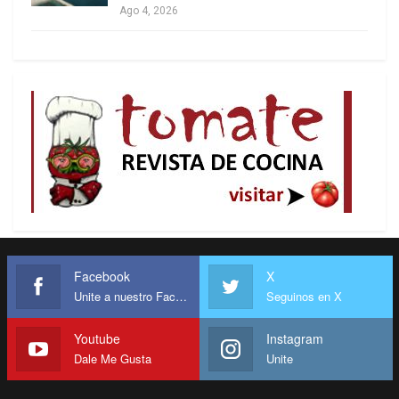
Ago 4, 2026
económica, y de colocar bajo tutela territorios
extranjeros a los que se deseaba extraer las
riquezas, sin asumir los inconvenientes y los
gastos que acarrea habitualmente una anexión
pura y simple. La diferencia con la colonia, es que
el «Estado protegido» conserva formalmente sus
instituciones, pero cede a la «potencia protectora»
su política exterior y, sobre todo, su economía y su
comercio exterior.
Facebook
X
Unite a nuestro Facebook
Seguinos en X
Youtube
Instagram
Dale Me Gusta
Unite