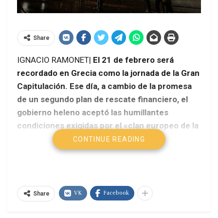
Share
IGNACIO RAMONET|
El 21 de febrero será
recordado en Grecia como la jornada de la Gran
Capitulación. Ese día, a cambio de la promesa
de un segundo plan de rescate financiero, el
gobierno heleno aceptó las humillantes
condiciones exigidas por el «clan europeo de la
triple A» liderado por Alemania: draconianos
CONTINUE READING
recortes del gasto público, rebaja del salario
mínimo, reducción de las pensiones, despido
de 150.000 funcionarios, subida de impuestos y
privatizaciones masivas.
VK
Facebook
Share