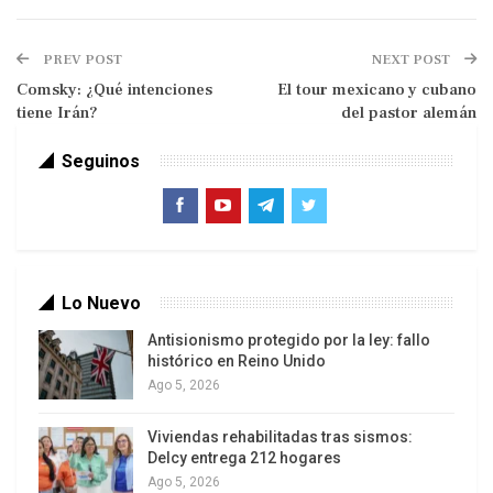
PREV POST
NEXT POST
Comsky: ¿Qué intenciones
El tour mexicano y cubano
tiene Irán?
del pastor alemán
Seguinos
De nada ha servido que los griegos lleven ya
cuatro años de terapia de choque y de sacrificios
sociales muy duros, ni que hayan tenido que
Lo Nuevo
someterse, el pasado 10 de noviembre, a un
Antisionismo protegido por la ley: fallo
«golpe de Estado financiero» mediante el cual
histórico en Reino Unido
Ago 5, 2026
Berlín impuso, sin ninguna consulta democrática,
al banquero Lukas Papademos (exvicepresidente
Viviendas rehabilitadas tras sismos:
del Banco Central Europeo) como Primer ministro
Delcy entrega 212 hogares
de un gobierno tripartito compuesto de social
Ago 5, 2026