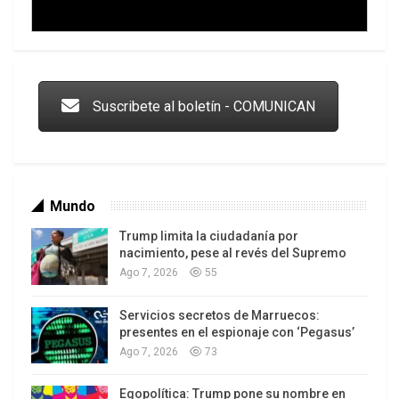
Trump y las drogas: la viga en los propios ojos
Suscribete al boletín - COMUNICAN
Mundo
Trump limita la ciudadanía por
nacimiento, pese al revés del Supremo
Ago 7, 2026
55
Servicios secretos de Marruecos:
Los latinos le van dando la espalda a Trump
presentes en el espionaje con ‘Pegasus’
Ago 7, 2026
73
Egopolítica: Trump pone su nombre en