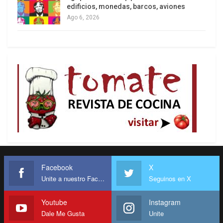
edificios, monedas, barcos, aviones
Ago 6, 2026
Facebook
X
Unite a nuestro Facebook
Seguinos en X
Youtube
Instagram
Dale Me Gusta
Unite