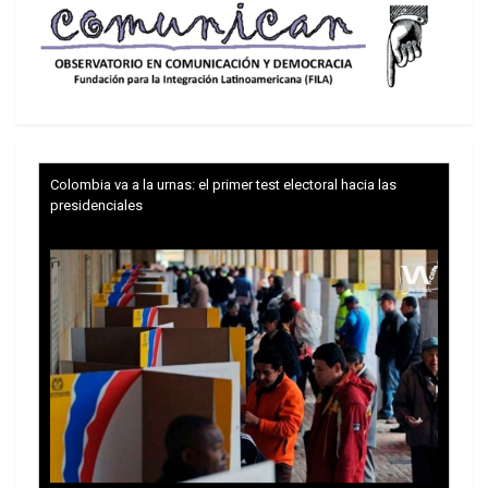
negociaciones.
El 28 de febrero, Israel y Estados Unidos lanzaron
ataques conjuntos contra Teherán y otras
ciudades iraníes. Irán respondió con oleadas de
ataques con misiles y drones contra activos
israelíes y estadounidenses en la región,
Colombia va a la urnas: el primer test electoral hacia las
endureció el control del estrecho de Ormuz y
presidenciales
prohibió el paso de embarcaciones pertenecientes
o afiliadas a Israel y Estados Unidos.