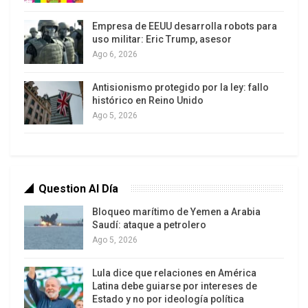
Empresa de EEUU desarrolla robots para
uso militar: Eric Trump, asesor
Ago 6, 2026
Aún en fase de ampliación, se espera que el
complejo esté terminado en diciembre de 2027
Antisionismo protegido por la ley: fallo
Con un desfase de diez años entre el estudio y las
histórico en Reino Unido
operaciones, los planes de la empresa y la
Ago 5, 2026
realidad socioambiental fueron modificados, pero
no se presentó un nuevo EIA-RIMA, además de
contener graves errores como, por ejemplo, no
considerar la presencia de pueblos indígenas de la
Question Al Día
región, como lo señala el colectivo Resistência
Bloqueo marítimo de Yemen a Arabia
Amazônica, del que forma parte la Comisión
Saudí: ataque a petrolero
Ago 5, 2026
Pastoral de la Tierra (CPT).
Lula dice que relaciones en América
A principios de febrero de este año, el Ministerio
Latina debe guiarse por intereses de
Público Federal (MPF) presentó una petición ante
Estado y no por ideología política