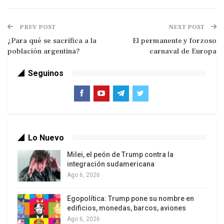
petróleo en Campo de Azulão, ubicado en el
municipio de Silves, en el estado de Amazonas,
PREV POST
NEXT POST
informó con base en un Estudio de Impacto
¿Para qué se sacrifica a la
El permanente y forzoso
Ambiental (EIA-RIMA) realizado en 2013.
población argentina?
carnaval de Europa
En ese período, las licencias habían sido
Seguinos
suspendidas por el 7º Tribunal Federal de Justicia
de Manaus (AM), con el argumento de que el
Ibama era responsable de las licencias, y no el
Instituto de Protección Ambiental de Amazonas
(Ipaam), además de la falta de estudios. de
Lo Nuevo
componente indígena.
Milei, el peón de Trump contra la
integración sudamericana
Ago 6, 2026
Egopolítica: Trump pone su nombre en
edificios, monedas, barcos, aviones
Ago 6, 2026