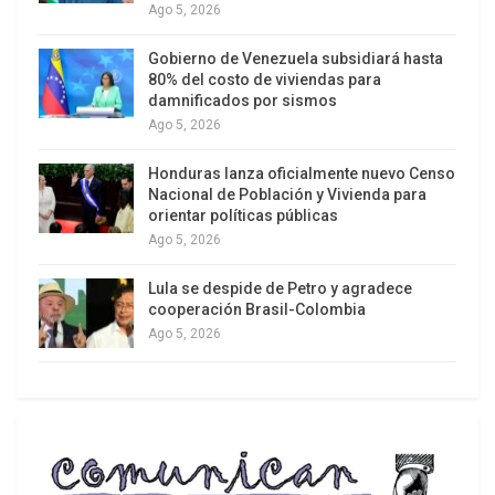
el Tribunal Federal solicitando con urgencia la
Ago 5, 2026
suspensión inmediata de todos los procesos de
Gobierno de Venezuela subsidiará hasta
licenciamiento ambiental ante el Instituto de
80% del costo de viviendas para
Protección Ambiental de Amazonas (Ipaam) que
damnificados por sismos
involucran a la empresa Eneva SA y sus filiales.
Ago 5, 2026
Honduras lanza oficialmente nuevo Censo
Nacional de Población y Vivienda para
orientar políticas públicas
Ago 5, 2026
Lula se despide de Petro y agradece
cooperación Brasil-Colombia
Ago 5, 2026
Estudio presentado para licencia desconoce
presencia de pueblos indígenas en la región /
Archivo/Jonas Mura
Amenazas a los pueblos indígenas de la región
El infoirme, publicado en agosto de 2023 por la