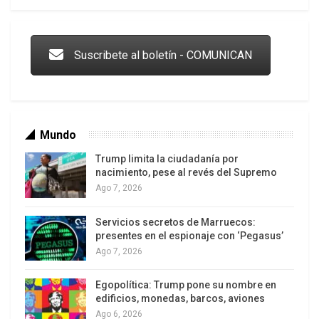
Trump y las drogas: la viga en los propios ojos
históricos del pueblo.
Voy a votar porque después del 6D, tengo la
esperanza de limpiarle el rostro de Bolívar y
Suscribete al boletín - COMUNICAN
de Chávez de tanta mierda que los corruptos
que ahora tienen puestos de gobierno no
sigan jugando con la esperanza del pueblo.
Mundo
Trump limita la ciudadanía por
nacimiento, pese al revés del Supremo
Ago 7, 2026
Servicios secretos de Marruecos:
Los latinos le van dando la espalda a Trump
presentes en el espionaje con ‘Pegasus’
Ago 7, 2026
Egopolítica: Trump pone su nombre en
edificios, monedas, barcos, aviones
Ago 6, 2026