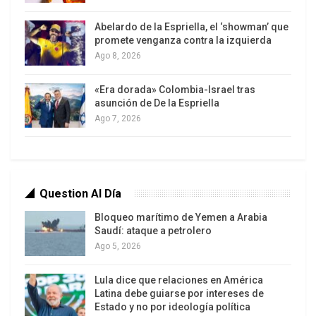
Los ricos, los dominantes, los oligarcas han
Abelardo de la Espriella, el ‘showman’ que
colocado directamente a sus hijos en el
promete venganza contra la izquierda
liderazgo: Henrique, Leopoldo, Lorenzo y
Ago 8, 2026
María Corina son la sangre de la opresión,
del colonialismo, del imperialismo, del
«Era dorada» Colombia-Israel tras
asunción de De la Espriella
desprecio y explotación de los de abajo.
Ago 7, 2026
Contra ellos voy a votar. Tengo claro quién
es mi enemigo principal: la burguesía y sus
sirvientes
Pero también estoy consciente de los
Question Al Día
enemigos secundarios: 1) Los que, en
Bloqueo marítimo de Yemen a Arabia
nombre de la revolución, han disfrutado las
Saudí: ataque a petrolero
mieles del poder, y se han aprovechado de
Ago 5, 2026
sus cargos para apropiarse de los recursos
de todos, disfrutando de privilegios;
Lula dice que relaciones en América
Latina debe guiarse por intereses de
favoreciendo a sus familiares, a sus
Estado y no por ideología política