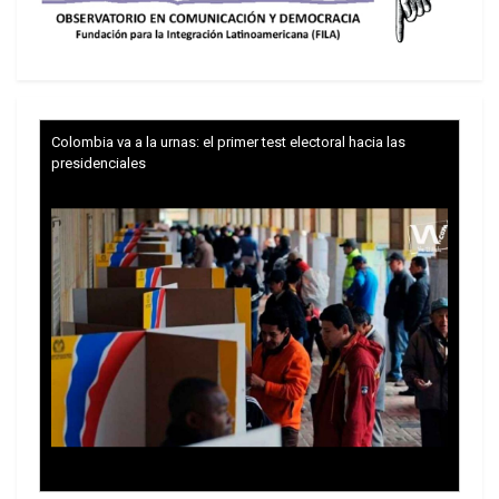
y permiten que sus hijos viajen en los jet de
PDVSA y después vayan a celebrar a los
bares de Las Mercedes, que se enriquezcan
con contratos, que se acumulen muchos
dólares fungiendo de intermediarios…
Colombia va a la urnas: el primer test electoral hacia las
Contra los que negociaron la economía con
presidenciales
los grandes banqueros venezolanos que se
han aumentado astronómicamente sus
riquezas a costa de la revolución.
Contra los corruptos y los ineficientes de la
revolución voy a votar para después del 6 de
diciembre botarlos de la revolución.
Voy a votar por cualquiera de las tarjeticas
que hoy representan al chavismo (PSUV, PCV,
PPT…). Para mi es indiferente, no voy a votar
por ellos voy a votar contra los ricos, contra
los antichavistas, contra los enemigos