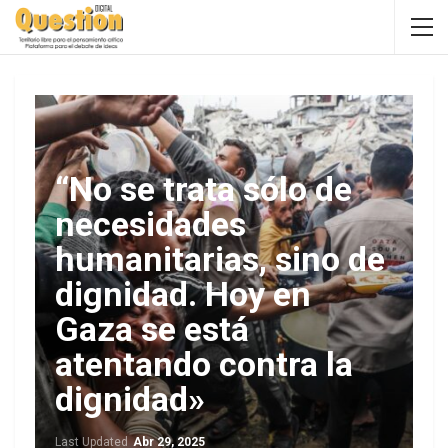
“No se trata sólo de
necesidades
humanitarias, sino de
dignidad. Hoy en
Gaza se está
atentando contra la
dignidad»
Last Updated
Abr 29, 2025