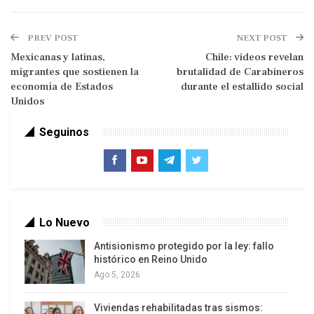
que ya se aproxima a su tercer mes.
PREV POST
NEXT POST
“Los próximos días en Gaza van a ser críticos.
Mexicanas y latinas,
Chile: videos revelan
Hoy la gente no sobrevive en Gaza, los que no
migrantes que sostienen la
brutalidad de Carabineros
están siendo asesinados con bombas y balas
economía de Estados
durante el estallido social
están muriendo lentamente”, afirmó Jonathan
Unidos
Whittall.
Seguinos
Lo Nuevo
Antisionismo protegido por la ley: fallo
histórico en Reino Unido
Ago 5, 2026
Viviendas rehabilitadas tras sismos: