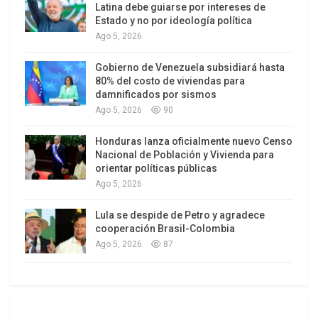
Latina debe guiarse por intereses de
entre escombros sin material para refugiarse, y
Estado y no por ideología política
los pescadores reciben disparos en el mar,
Ago 5, 2026
mientras las organizaciones humanitarias
Gobierno de Venezuela subsidiará hasta
carecen de recursos para ayudarles. “Hoy en día
80% del costo de viviendas para
no hay ningún lugar seguro en Gaza”, afirmó.
damnificados por sismos
Ago 5, 2026
90
Añadió que los niños necesitan aprender, pero las
Honduras lanza oficialmente nuevo Censo
escuelas han sido destruidas o son inaccesibles, y
Nacional de Población y Vivienda para
que no se dispone de material educativo.
orientar políticas públicas
Ago 5, 2026
Los precios de los bienes que quedan en Gaza
siguen subiendo, pero no hay dinero en efectivo
Lula se despide de Petro y agradece
cooperación Brasil-Colombia
disponible. No hay gas para cocinar ni
Ago 5, 2026
87
combustible, lo que obliga a las familias a quemar
basura para generar algo de energía.
Desmantelamiento de la vida