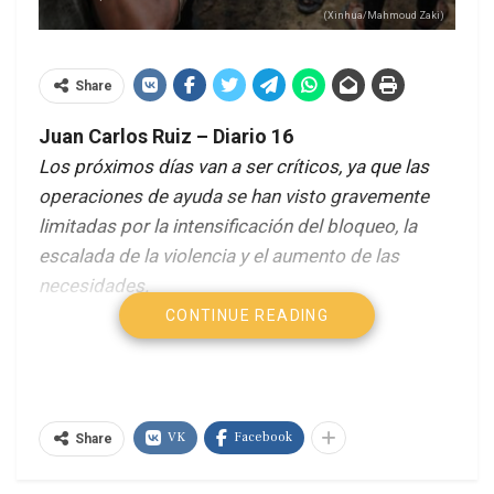
(Xinhua/Mahmoud Zaki)
Share
Juan Carlos Ruiz – Diario 16
Los próximos días van a ser críticos, ya que las
operaciones de ayuda se han visto gravemente
limitadas por la intensificación del bloqueo, la
escalada de la violencia y el aumento de las
necesidades.
CONTINUE READING
En declaraciones a los periodistas en la ciudad de
Gaza este fin de semana, el responsable de la
Oficina para la Coordinación de Asuntos
Humanitarios (OCHA) en los Territorios Palestinos
VK
Facebook
Share
Ocupados describió un panorama desolador bajo
lo que denominó un “bloqueo total y completo”