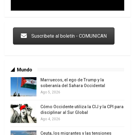
Trump y las drogas: la viga en los propios ojos
Suscribete al boletín - COMUNICAN
Mundo
Marruecos, el ego de Trump y la
(Xinhua/Rizek Abdeljawad)
soberanía del Sahara Occidental
Ago 5, 2026
Describió la devastación de la que son testigos a
Cómo Occidente utiliza la CIJ y la CPI para
diario, incluidos los cadáveres de niños arrojados
Los latinos le van dando la espalda a Trump
disciplinar al Sur Global
Ago 4, 2026
por las explosiones, familias quemadas vivas y
compañeros asesinados, como parte de lo que
Ceuta, los migrantes y las tensiones