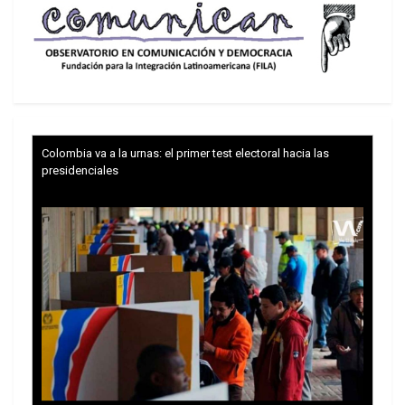
Los funcionarios portuarios de Ushuaia aplicaron
ayer la ley provincial conocida como Gaucho
Rivero, que prohíbe en su artículo 2 la
Colombia va a la urnas: el primer test electoral hacia las
presidenciales
“permanencia, amarre o abastecimiento u
operaciones logísticas en territorio provincial de
buques de bandera británica o de conveniencia”. El
crucero al que se le prohibió el ingreso al puerto