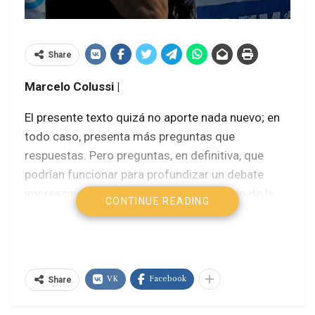
Share
Marcelo Colussi |
El presente texto quizá no aporte nada nuevo; en
todo caso, presenta más preguntas que
respuestas. Pero preguntas, en definitiva, que
podrían funcionar para profundizar un debate
imprescindiblemente urgente en el campo de la
CONTINUE READING
maltrecha izquierda: ¿tanto nos han golpeado,
tanto se ha castigado al campo popular que la
disyuntiva termina siendo apoyar o no a un
presidente-empresario elegido en elecciones
VK
Facebook
Share
dentro de la legalidad capitalista? ¿Tanto hemos
retrocedido que la disyuntiva se da entre si es