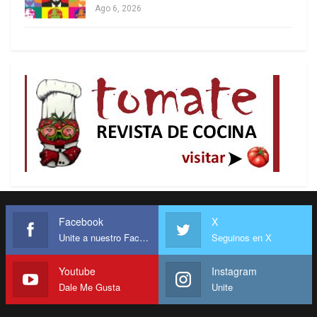
Ago 6, 2026
Sin dudas en la convulsionada sociedad
nicaragüense el imperialismo estadounidense
está trabajando. Eso ni se discute. América Latina,
lo sabemos, es la reserva estratégica de
Washington, y nada de lo que aquí pase en
términos políticos escapa a su control. Con
absoluta seguridad hay agentes del imperio
trabajando a toda máquina en Nicaragua. Pero
eso solo no explica los acontecimientos actuales.
Como dice Abel Bohoslavsky: “En Nicaragua hay
Facebook
X
una insubordinación cívica elementalmente
Unite a nuestro Facebook
Seguinos en X
democrática (cese de la represión, cese del
autoritarismo gubernamental, cese del
Youtube
Instagram
nepotismo). Se trata de una rebelión democrática
Dale Me Gusta
Unite
contra un régimen de origen democrático (aunque