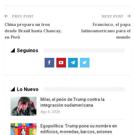
todos estos hechos importantes de su
pontificado fueran nuevamente evidenciados, no
PREV POST
NEXT POST
por él sino para que la gente no se olvide que la
China prepara un tren
Francisco, el papa
Iglesia debe seguir dando pasos adelante.
desde Brasil hasta Chancay,
latinoamericano para el
en Perú
mundo
Francisco, el papa latinoamericano para el
Seguinos
mundo
Un ataúd simple, y fuera de las grutas
vaticanas
Francisco, un papa progresista… para ser
papa
Lo Nuevo
El
13 de marzo de 2013, a los 76 años, el ex
Milei, el peón de Trump contra la
arzobispo de Buenos Aires y cardenal Jorge
integración sudamericana
Ago 6, 2026
Mario Bergoglio fue elegido como máxima
autoridad de la Iglesia católica
. Optó por llevar el
Egopolítica: Trump pone su nombre en
nombre de Francisco, en memoria de Francisco
edificios, monedas, barcos, aviones