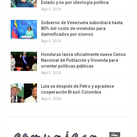
Estado y no por ideología política
Ago 5, 2026
Gobierno de Venezuela subsidiará hasta
80% del costo de viviendas para
damnificados por sismos
Ago 5, 2026
Honduras lanza oficialmente nuevo Censo
Nacional de Población y Vivienda para
orientar políticas públicas
Ago 5, 2026
El Papa Francisco, en Ecuador. (Cancillería de Ecuador)
Lula se despide de Petro y agradece
cooperación Brasil-Colombia
«Mi gente es pobre y yo soy uno de ellos»
, dijo
Ago 5, 2026
más de una vez según los datos biográficos
difundidos por el Vaticano. Así explicaba también
por qué decidió irse a vivir, siendo Papa, a un
simple y pequeño departamento en Casa Santa