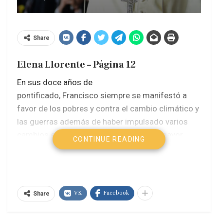
Share
Elena Llorente – Página 12
En sus doce años de
pontificado, Francisco siempre se manifestó a
favor de los pobres y contra el cambio climático y
las guerras además de haber impulsado varios
cambios en la Iglesia para permitir una mayor
CONTINUE READING
transparencia, especialmente a nivel financiero,
evitar los abusos de menores y dar un espacio
más importante a las mujeres. Y seguramente
ahora, después de su
muerte ocurrida este 21
VK
Facebook
Share
de abril, tras su reaparición pública en Semana
Santa luego su internación
, él habría querido que