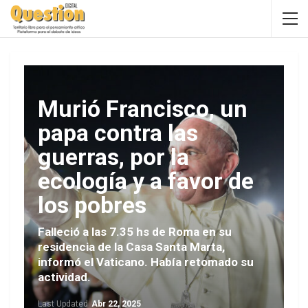
Murió Francisco, un
papa contra las
guerras, por la
ecología y a favor de
los pobres
Falleció a las 7.35 hs de Roma en su
residencia de la Casa Santa Marta,
informó el Vaticano. Había retomado su
actividad.
Last Updated
Abr 22, 2025