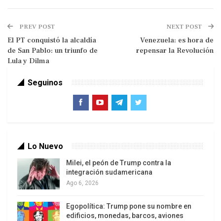
desde el retorno a la democracia en 1990.
PREV POST
NEXT POST
El PT conquistó la alcaldía
Venezuela: es hora de
de San Pablo: un triunfo de
repensar la Revolución
Lula y Dilma
Seguinos
“Gracias a todos por su apoyo”, dijo Errázuriz al
Lo Nuevo
confirmar su victoria. “Ha triunfado el odio”,
Milei, el peón de Trump contra la
replicó el derrotado alcalde, Cristián Labbe, ex
integración sudamericana
guardaespaldas del dictador Augusto Pinochet.
Ago 6, 2026
El oficialismo, que enfrentará comicios
Egopolítica: Trump pone su nombre en
legislativos y presidenciales en 2013, obtuvo
edificios, monedas, barcos, aviones