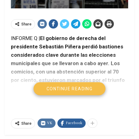
Share
INFORME Q |
El gobierno de derecha del
presidente Sebastián Piñera perdió bastiones
considerados clave durante las elecciones
municipales que se llevaron a cabo ayer. Los
comicios, con una abstención superior al 70
por ciento, estuvieron marcados por el triunfo
de la oposición en las emblemáticas comunas
CONTINUE READING
capitalinas de Santiago y Providencia,
bastiones del oficialismo. La victoria en
Providencia de Josefa Errázuriz, líder surgida
desde los movimientos sociales y ciudadanos,
VK
Facebook
Share
fue de hecho el símbolo de los comicios por
romper el bipartidismo que domina a Chile