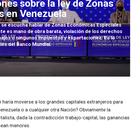
es sobre la ley de Zonas
s en Venezuela
o se escucha hablar de Zonas Económicas Especiales
nte es mano de obra barata, violación de los derechos
 bajos o ningunos impuestos y exportaciones. Es lo
les del Banco Mundial.
 haría moverse a los grandes capitales extranjeros para
 Venezuela o a cualquier otra Nación? Obviamente la
lista, dada la contradicción trabajo-capital, las ganancias
 sean menores.