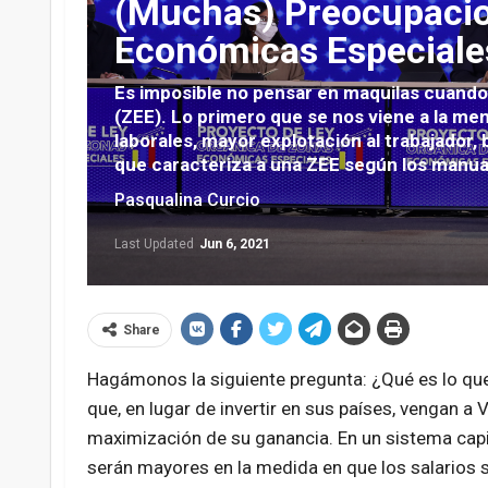
(Muchas) Preocupacion
Económicas Especiale
Es imposible no pensar en maquilas cuand
(ZEE). Lo primero que se nos viene a la me
laborales, mayor explotación al trabajador,
que caracteriza a una ZEE según los manua
Pasqualina Curcio
Last Updated
Jun 6, 2021
Share
Hagámonos la siguiente pregunta: ¿Qué es lo que
que, en lugar de invertir en sus países, vengan a
maximización de su ganancia. En un sistema capita
serán mayores en la medida en que los salarios