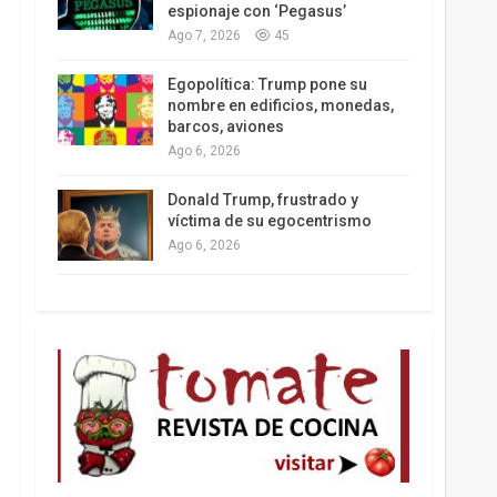
espionaje con ‘Pegasus’
Ago 7, 2026
45
Los latinos le van dando la espalda a Trump
Egopolítica: Trump pone su
nombre en edificios, monedas,
barcos, aviones
Ago 6, 2026
Donald Trump, frustrado y
víctima de su egocentrismo
Ago 6, 2026