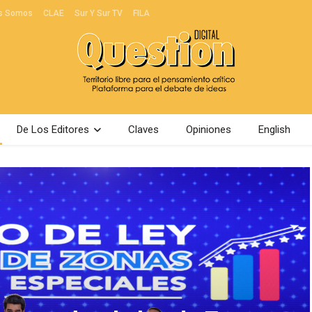
s Somos
CLAE
Sur Y Sur TV
FILA
De Los Editores
Claves
Opiniones
English