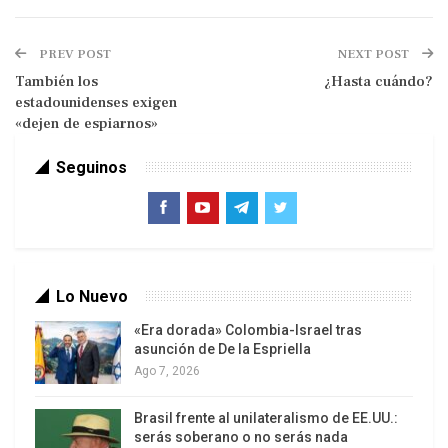
PREV POST
NEXT POST
También los
¿Hasta cuándo?
AVN
estadounidenses exigen
«dejen de espiarnos»
Así lo advirtió este domingo el ministro de
Petróleo y Minería; y presidente de Petróleos de
Seguinos
Venezuela (Pdvsa), Rafael Ramírez, durante su
participación en el programa José Vicente hoy
que transmite Televen.
«Ellos han estado trabajando con base en una
Lo Nuevo
línea lanzada desde Estados Unidos. Los
«Era dorada» Colombia-Israel tras
sectores de extrema derecha venezolana han
asunción de De la Espriella
lanzado la hipótesis del colapso económico, del
Ago 7, 2026
colapso total de nuestro país, un objetivo que
Brasil frente al unilateralismo de EE.UU.:
ellos tienen, que es claramente un objetivo
serás soberano o no serás nada
político de derrocar nuestro gobierno, para darle