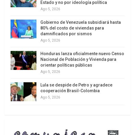
del Signature Bank que tenía muchos clientes
Estado y no por ideología política
involucrados en criptografía, es solo una muestra
Ago 5, 2026
o experiencia piloto de una corrida bancaria y lo
Gobierno de Venezuela subsidiará hasta
que podría suceder si la incertidumbre financiera
80% del costo de viviendas para
continúa y, en especial, los bancos centrales
damnificados por sismos
rescatistas, como la Reserva Federal (Fed) bajo la
Ago 5, 2026
presidencia de Jeromy Powell, le echan
Honduras lanza oficialmente nuevo Censo
máscombustible a la estanflación aumentando
Nacional de Población y Vivienda para
aún más sus tasas de interés.
orientar políticas públicas
Ago 5, 2026
R
Lula se despide de Petro y agradece
cooperación Brasil-Colombia
Ago 5, 2026