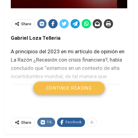
Share
Gabriel Loza Telleria
A principios del 2023 en mi artículo de opinión en
La Razón ¿Recesión con crisis financiera?, había
concluido que “estamos en un contexto de alta
incertidumbre mundial, de tal manera que
cualquier evento relevante, como el caso de las
CONTINUE READING
viviendas o las tecnológicas, o la crisis de las
cripto monedas, etc., puede gatillar una crisis
financiera que vaya junto de la mano a una
estanflación. Habrá que tocar madera para que no
VK
Facebook
Share
se de este escenario y el aterrizaje sea suave.”