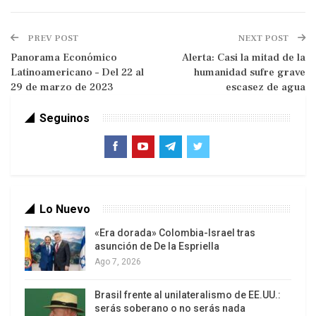
Los acontecimientos recientes parecen indicar
que no tocamos madera en forma suficiente,
PREV POST
NEXT POST
dado el brote de una mini crisis bancaria que se
Panorama Económico
Alerta: Casi la mitad de la
gatilló con la caída del Silicon Valley Bank (SBV),
Latinoamericano – Del 22 al
humanidad sufre grave
uno de los principales prestamistas de las
29 de marzo de 2023
escasez de agua
empresas tecnológicas estadounidenses, el
16avo Banco en el ranking de EEUU y el primer
Seguinos
banco grande en desplomarse después de la gran
crisis financiera del 2008, que desató una clásica
corrida bancaria.
Lo Nuevo
«Era dorada» Colombia-Israel tras
asunción de De la Espriella
Ago 7, 2026
Brasil frente al unilateralismo de EE.UU.:
serás soberano o no serás nada