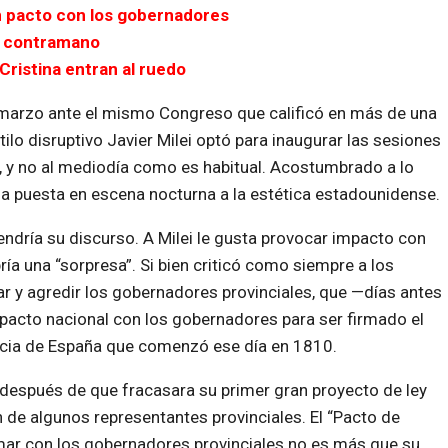
un pacto con los gobernadores
 a contramano
 Cristina entran al ruedo
de marzo ante el mismo Congreso que calificó en más de una
ilo disruptivo Javier Milei optó para inaugurar las sesiones
, y no al mediodía como es habitual. Acostumbrado a lo
 la puesta en escena nocturna a la estética estadounidense.
ndría su discurso. A Milei le gusta provocar impacto con
ía una “sorpresa”. Si bien criticó como siempre a los
ar y agredir los gobernadores provinciales, que —días antes
pacto nacional con los gobernadores para ser firmado el
ncia de España que comenzó ese día en 1810.
a después de que fracasara su primer gran proyecto de ley
 de algunos representantes provinciales. El “Pacto de
ar con los gobernadores provinciales no es más que su