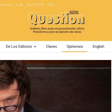
s Somos
CLAE
Sur Y Sur TV
FILA
De Los Editores
Claves
Opiniones
English