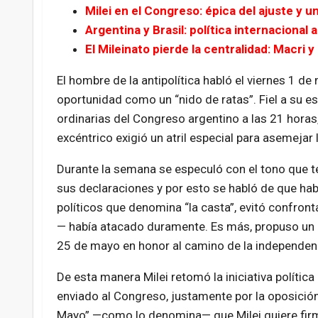
Milei en el Congreso: épica del ajuste y 
Argentina y Brasil: política internacional
El Mileinato pierde la centralidad: Macri y
El hombre de la antipolítica habló el viernes 1 
oportunidad como un “nido de ratas”. Fiel a su est
ordinarias del Congreso argentino a las 21 horas
excéntrico exigió un atril especial para asemejar
Durante la semana se especuló con el tono que te
sus declaraciones y por esto se habló de que habr
políticos que denomina “la casta”, evitó confront
— había atacado duramente. Es más, propuso un 
25 de mayo en honor al camino de la independe
De esta manera Milei retomó la iniciativa polític
enviado al Congreso, justamente por la oposición
Mayo” —como lo denomina— que Milei quiere firm