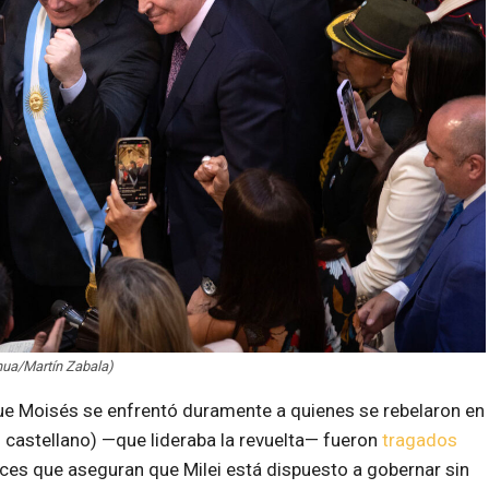
hua/Martín Zabala)
que Moisés se enfrentó duramente a quienes se rebelaron en
n castellano) —que lideraba la revuelta— fueron
tragados
oces que aseguran que Milei está dispuesto a gobernar sin