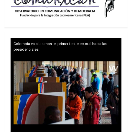
también encabezado por un socialdemócrata, le
quitara varios privilegios de ex gobernante por su
cercanía con Rusia y específicamente con
Vladimir Putin, el presidente ruso. Eso también
llevó a Schröder a declinar la oferta de Gazprom,
Colombia va a la urnas: el primer test electoral hacia las
la mayor empresa de gas del mundo propiedad
presidenciales
estatal rusa, de integrar su consejo directivo.
Putin aseguró haberse sorprendido con los dichos
de la ex canciller, con la cual compartió en
decenas de ocasiones durante la última década y
media. “Honestamente, me tomó completamente
por sorpresa”, aseguró, según consigna el diario
alemán
Der Tagesspiegel
. “Es decepcionante.
Honestamente, no esperaba oír algo así de la ex
canciller”. “Es decepcionante. Honestamente, no
esperaba oír algo así de la ex canciller”, dijo Putin