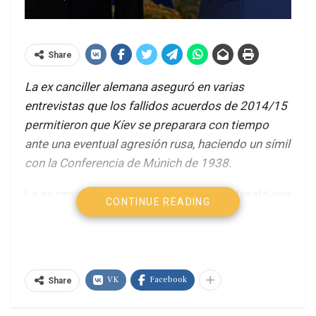
Share
La ex canciller alemana aseguró en varias
entrevistas que los fallidos acuerdos de 2014/15
permitieron que Kíev se preparara con tiempo
ante una eventual agresión rusa, haciendo un símil
con la Conferencia de Múnich de 1938.
La ex canciller alemana, Angela Merkel, desató una
CONTINUE READING
tormenta política en Europa al asegurar que los
Acuerdos de Minsk, firmados en 2014 y 2015
entre Rusia y Ucrania para lograr la paz en la
región del Donbás, sirvieron para que Ucrania
VK
Facebook
Share
ganars tiempo en contra de Rusia. “El acuerdo de
Minsk fue un intento de ganar tiempo para