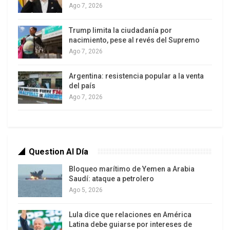
Ago 7, 2026
tanto como hoy para ayudar a Ucrania”.
Trump limita la ciudadanía por
nacimiento, pese al revés del Supremo
Ago 7, 2026
Argentina: resistencia popular a la venta
del país
Ago 7, 2026
“El acuerdo de Minsk fue un intento de ganar
tiempo para Ucrania […] Y ese país usó ese tiempo
para volverse más fuerte, como se puede ver hoy”,
Question Al Día
admitió Merkel en una entrevista con
Die Zeit .
Bloqueo marítimo de Yemen a Arabia
Saudí: ataque a petrolero
Merkel ya había deslizado este tipo de análisis en
Ago 5, 2026
una entrevista con el semanario
Der Spiegel
a
fines de noviembre. Sus declaraciones se deben
Lula dice que relaciones en América
Latina debe guiarse por intereses de
en parte a una ola de críticas sobre lo que muchos