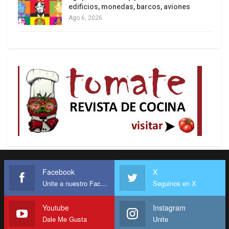
edificios, monedas, barcos, aviones
finalmente contraproducentes para los intereses
Ago 6, 2026
de política exterior de este país.
Pero en esta coyuntura, esa alianza histórica
podría cambiar de una manera dramática. “Sí,
pienso que estamos en un punto muy especial de
la historia aquí. Pienso de nuevo que no se puede
subestimar el error garrafal que cometieron el
presidente Trump y el primer ministro Benjamin
Netanyahu el 28 de febrero” (cuando lanzaron la
guerra contra Irán), señaló Mearsheimer en la
entrevista con Carlson. Subrayó que ahora se ven
Facebook
X
las consecuencias de esto para Estados Unidos.
Unite a nuestro Facebook
Seguinos en X
Youtube
Instagram
Dale Me Gusta
Unite