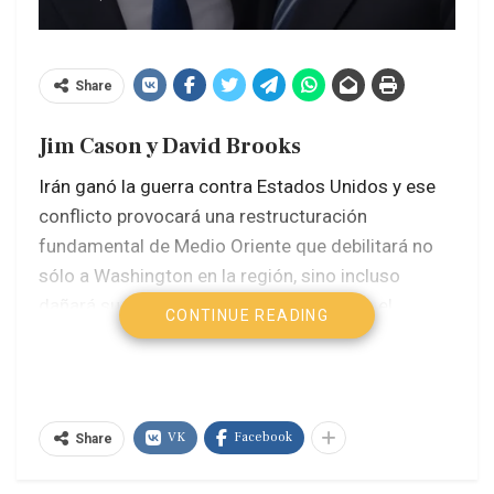
Share
Jim Cason y David Brooks
Irán ganó la guerra contra Estados Unidos y ese
conflicto provocará una restructuración
fundamental de Medio Oriente que debilitará no
sólo a Washington en la región, sino incluso
dañará su relación con Israel, pronostica el
CONTINUE READING
profesor John Mearsheimer, distinguido
politólogo de la Universidad de Chicago y
reconocido analista geopolítico, quien también ha
investigado a fondo el cabildeo israelí.
VK
Facebook
Share
Aunque las negociaciones entre Teherán y