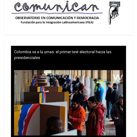
llegan a tener hasta 30 millones de vistas. “Claro,
no tenían una estrategia alternativa para rescatar
la situación y parecen estar inconscientes del
grave daño que se haría a la economía
internacional si el
statu quo
permanecía o
especialmente si el bombardeo comenzaba de
nuevo”.
Colombia va a la urnas: el primer test electoral hacia las
presidenciales
Para Mearsheimer, quien con el profesor Stephen
Walt escribió un libro hace 20 años titulado
The
Israel Lobby (El cabildeo israelí)
–la investigación
más extensa hasta la fecha y que está por ser
actualizada–, esta guerra también comprobó la
tesis central de ese texto, que es que el cabildeo
israelí encabezado por el American Israeli Public
Affairs Council en Estados Unidos actúa en