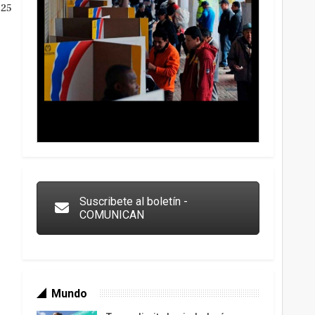
025
Trump y las drogas: la viga en los propios ojos
Suscribete al boletín -
COMUNICAN
Mundo