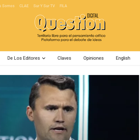
s Somos
CLAE
Sur Y Sur TV
FILA
De Los Editores
Claves
Opiniones
English