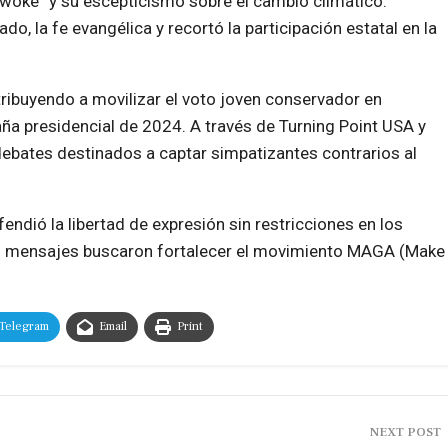
oke” y su escepticismo sobre el cambio climático.
do, la fe evangélica y recortó la participación estatal en la
tribuyendo a movilizar el voto joven conservador en
a presidencial de 2024. A través de Turning Point USA y
debates destinados a captar simpatizantes contrarios al
dió la libertad de expresión sin restricciones en los
us mensajes buscaron fortalecer el movimiento MAGA (Make
Telegram
Email
Print
NEXT POST