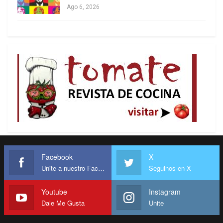
Ago 6, 2026
fuerzas de ocupación israelís, por fuego
cruzado. Pero también de infecciones,
de enfermedades comunes no tratadas –algunas
de las cuales no deberían ser a priori letales–, por
patologías crónicas o por los accidentes
provocados por los derrumbes de edificios en
ruinas.
* Analista internacional sobre temas de Medio
Oriente, residente en Beirut, colaborador del
Centro Latinoamericano de Análisis Estratégico
(CLAE,
www.estrategia.la
)
Facebook
X
Unite a nuestro Facebook
Seguinos en X
Youtube
Instagram
Dale Me Gusta
Unite