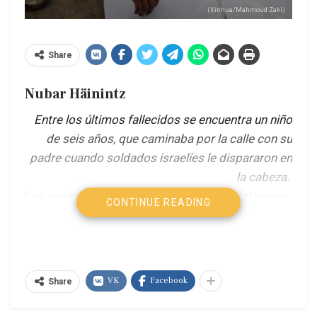
(Xinhua/Mahmoud Zaki)
Share
Nubar Häinintz
Entre los últimos fallecidos se encuentra un niño
de seis años, que caminaba por la calle con su
padre cuando soldados israelíes le dispararon en
la cabeza.
Los asesinados en la Franja de Gaza por ataques
CONTINUE READING
israelíes desde el inicio de su ofensiva en el
territorio palestino en octubre de 2023 se
situaron en 73.003, según los datos del Ministerio
de Sanidad gazatí publicados este lunes, que
VK
Facebook
Share
incluyen los últimos fallecidos registrados el
pasado domingo. Desde que comenzó el asedio a