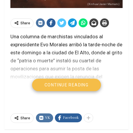
(Xinhua/Javier Mamani)
Share
Una columna de marchistas vinculados al
expresidente Evo Morales arribó la tarde-noche de
este domingo a la ciudad de El Alto, donde al grito
de “patria o muerte” instaló su cuartel de
operaciones para asumir la posta de las
movilizaciones que exigen la renuncia del
presidente Rodrigo Paz. La denominada “marcha
CONTINUE READING
por la vida y para salvar la Patria”, que partió días
atrás desde el altiplano, se suma así a los
bloqueos y protestas que desde hace casi tres
semanas mantienen en vilo al país.
VK
Facebook
Share
El Gobierno de Paz enfrenta una oleada de