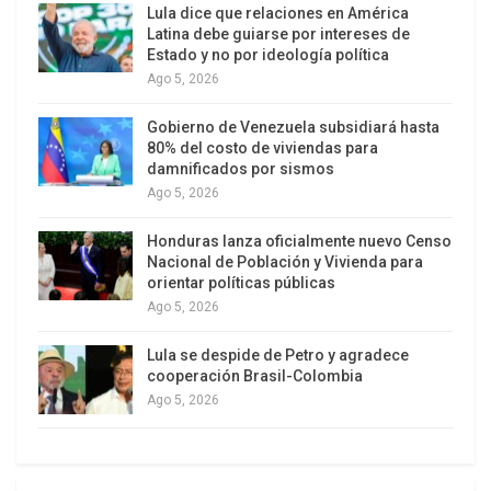
Lula dice que relaciones en América
golpea aún más a una economía ya debilitada y
Latina debe guiarse por intereses de
afecta el abastecimiento de alimentos y
Estado y no por ideología política
Ago 5, 2026
combustibles en las principales ciudades.
Gobierno de Venezuela subsidiará hasta
80% del costo de viviendas para
damnificados por sismos
Ago 5, 2026
Honduras lanza oficialmente nuevo Censo
Nacional de Población y Vivienda para
orientar políticas públicas
Ago 5, 2026
Lula se despide de Petro y agradece
cooperación Brasil-Colombia
Ago 5, 2026
(Xinhua/Javier Mamani)
Con la movilización evista ahora instalada en el
altiplano paceño y la protesta social extendida a
diversos sectores, Bolivia entra en una fase crítica