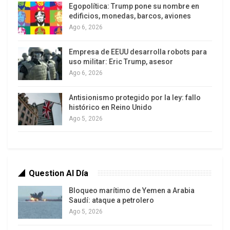
Egopolítica: Trump pone su nombre en
apuntando directamente a la salida anticipada de
edificios, monedas, barcos, aviones
Paz. Sus dirigentes acusan al mandatario de
Ago 6, 2026
aplicar una agenda “neoliberal” alineada con
Washington y de desconocer las conquistas
Empresa de EEUU desarrolla robots para
uso militar: Eric Trump, asesor
alcanzadas durante los años de gobierno del
Ago 6, 2026
Movimiento al Socialismo, lo que alimenta el
discurso de defensa de la “Patria” frente a recetas
Antisionismo protegido por la ley: fallo
impuestas desde el exterior.
histórico en Reino Unido
Ago 5, 2026
Crece la tensión
Mientras los marchistas consolidan su presencia
en El Alto y anuncian que continuarán su avance
hacia La Paz, el Ejecutivo denuncia un intento
Question Al Día
desestabilizador destinado a recrear la crisis
Bloqueo marítimo de Yemen a Arabia
política que derivó en la salida de Evo Morales en
Saudí: ataque a petrolero
Ago 5, 2026
2019. Autoridades oficialistas advierten que la
persistencia de bloqueos y marchas prolongadas