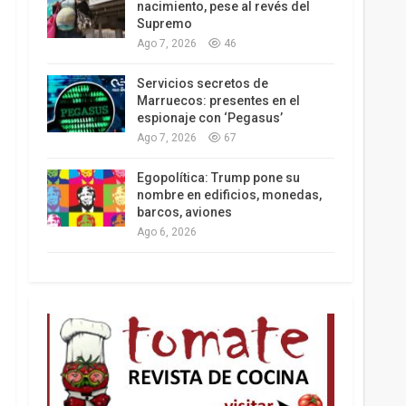
nacimiento, pese al revés del
Supremo
Ago 7, 2026
46
Los latinos le van dando la espalda a Trump
Servicios secretos de
Marruecos: presentes en el
espionaje con ‘Pegasus’
Ago 7, 2026
67
Egopolítica: Trump pone su
nombre en edificios, monedas,
barcos, aviones
Ago 6, 2026