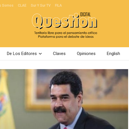
s Somos
CLAE
Sur Y Sur TV
FILA
De Los Editores
Claves
Opiniones
English