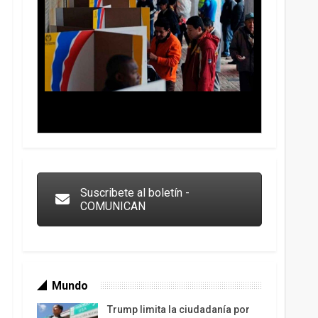
Trump y las drogas: la viga en los propios ojos
Suscribete al boletín -
COMUNICAN
Mundo
Trump limita la ciudadanía por