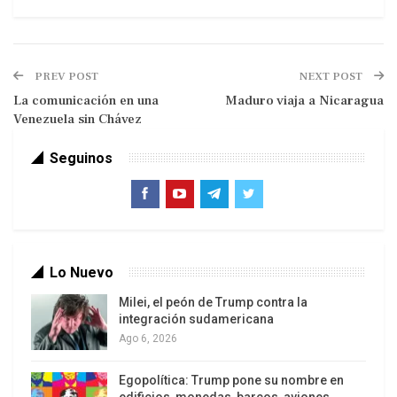
PREV POST
NEXT POST
La comunicación en una
Maduro viaja a Nicaragua
Venezuela sin Chávez
Seguinos
El comandante sabía que su destino estaba
sellado y presentía igualmente la cascada
incontenible de amenazas contra el proceso
bolivariano que desencadenaría su muerte
Lo Nuevo
prematura, no solo las promovidas por el imperio
Milei, el peón de Trump contra la
sino también las promovidas por la inmadurez
integración sudamericana
ideológica y política de muchos camaradas que
Ago 6, 2026
dicen defender la Revolución.
Egopolítica: Trump pone su nombre en