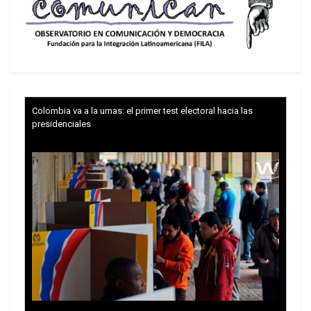
El Programa de la Patria plasma la propuesta
socialista que nos planteó el Comandante Chávez,
pero carecemos todavía de una propuesta sobre
las prácticas que definan el modo y las maneras
de lograr la transición al socialismo. Hay
Colombia va a la urnas: el primer test electoral hacia las
ministros que diseñan sus planes de gobierno
presidenciales
pensando más en su pequeño conuco burocrático
que en la totalidad de la Revolución. Es necesario
a este respecto reconocer la organicidad de la
misión para el combate de la delincuencia
emprendida por el Ministro Ramírez Torres con el
apoyo de la Fuerza Armada Bolivariana. La
violencia es un problema social, cultural y
económico cuya expresión fenoménica es el
delito público. Una misión de misiones debería ser
organizada para darle coherencia social y cultural