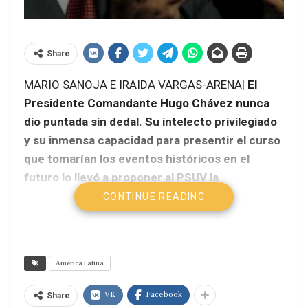
Share
MARIO SANOJA E IRAIDA VARGAS-ARENA|
El
Presidente Comandante Hugo Chávez nunca
dio puntada sin dedal. Su intelecto privilegiado
y su inmensa capacidad para presentir el curso
que tomarían los eventos históricos en el
futuro lo llevó a proponer al PSUV la
candidatura de Nicolás Maduro a la Presidencia
CONTINUE READING
de la República… “Si algo me llegara a
suceder…”
America Latina
VK
Facebook
Share