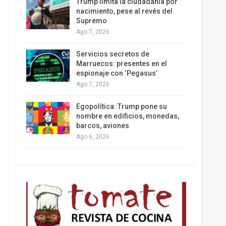
Trump limita la ciudadanía por
nacimiento, pese al revés del
Supremo
Ago 7, 2026
Los latinos le van dando la espalda a Trump
Servicios secretos de
Marruecos: presentes en el
espionaje con ‘Pegasus’
Ago 7, 2026
Egopolítica: Trump pone su
nombre en edificios, monedas,
barcos, aviones
Ago 6, 2026