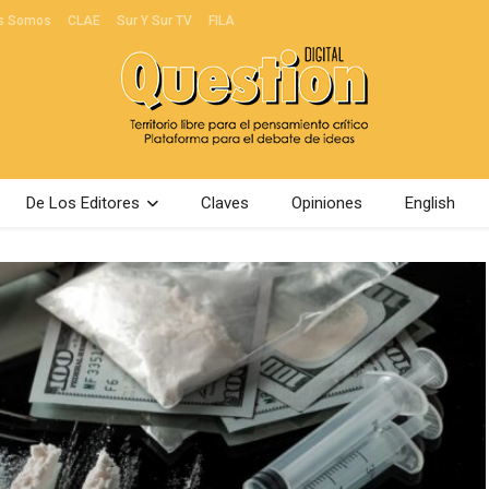
s Somos
CLAE
Sur Y Sur TV
FILA
De Los Editores
Claves
Opiniones
English