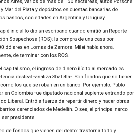
uenos Aires, varios de más de 150 hectáreas, autos Porsche
 y Mar del Plata y depósitos en
cuentas bancarias de
tos bancos, sociedades en Argentina y Uruguay.
tapié inicial lo dio un escribano cuando emitió un Reporte
ión Sospechosa (ROS): la compra de una casa por
0 dólares en Lomas de Zamora. Milei habla ahora,
ente, de terminar con los ROS.
l capitalismo, el ingreso de dinero ilícito al mercado es
encia desleal -analiza Sbatella-. Son fondos que no tienen
 como los que se roban en un banco. Por ejemplo, Pablo
r en Colombia fue diputado nacional suplente entrando por
ido Liberal. Entró a fuerza de repartir dinero y hacer obras
 barrios carenciados de Medellín. O sea, el principal narco
 ser presidente.
ueo de fondos que vienen del delito: trastorna todo y