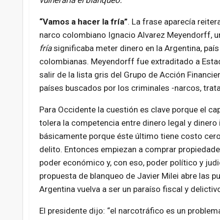
vulneraría el blanqueo.
“Vamos a hacer la fría”
. La frase aparecía reit
narco colombiano Ignacio Alvarez Meyendorff, uno
fría
significaba meter dinero en la Argentina, país
colombianas. Meyendorff fue extraditado a Estad
salir de la lista gris del Grupo de Acción Financie
países buscados por los criminales -narcos, trata,
Para Occidente la cuestión es clave porque el ca
tolera la competencia entre dinero legal y dinero i
básicamente porque éste último tiene costo cero:
delito. Entonces empiezan a comprar propiedade
poder económico y, con eso, poder político y judic
propuesta de blanqueo de Javier Milei abre las pu
Argentina vuelva a ser un paraíso fiscal y delictiv
El presidente dijo: “el narcotráfico es un proble