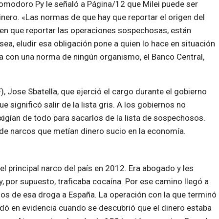
omodoro Py le señaló a Página/12 que Milei puede ser
inero. «Las normas de que hay que reportar el origen del
nen que reportar las operaciones sospechosas, están
O sea, eludir esa obligación pone a quien lo hace en situación
ita con una norma de ningún organismo, el Banco Central,
F), Jose Sbatella, que ejerció el cargo durante el gobierno
e significó salir de la lista gris. A los gobiernos no
igían de todo para sacarlos de la lista de sospechosos.
de narcos que metían dinero sucio en la economía.
el principal narco del país en 2012. Era abogado y les
y, por supuesto, traficaba cocaína. Por ese camino llegó a
ilos de esa droga a España. La operación con la que terminó
edó en evidencia cuando se descubrió que el dinero estaba