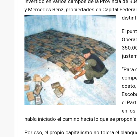
invertido en varios campos de la Provincia de B
y Mercedes Benz, propiedades en Capital Federal
distin
El pun
Operac
350.00
justam
“Para e
compet
costo,
Escoba
el Part
en los
había iniciado el camino hacia lo que se proponía:
Por eso, el propio capitalismo no tolera el blanq