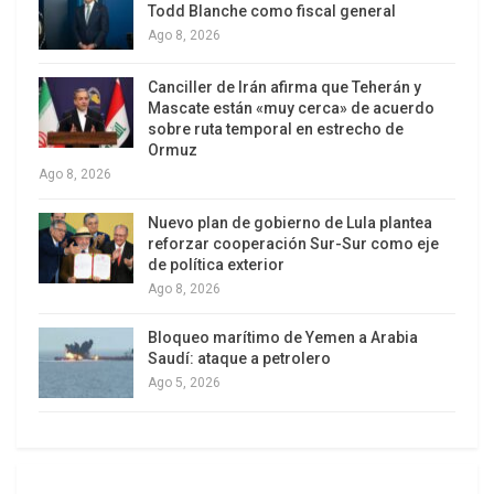
Todd Blanche como fiscal general
serán tres (trabajo, capital y tierra) y hacia finales
Ago 8, 2026
del siglo XIX, al hacerse maginalista y/o
neoclásica la economía liberal, sólo se aceptaron
Canciller de Irán afirma que Teherán y
Mascate están «muy cerca» de acuerdo
dos factores productivos (capital y trabajo). Los
sobre ruta temporal en estrecho de
neoclásicos si bien reconocieron las rentas
Ormuz
Ago 8, 2026
ricardianas, aceptaron que el Estado, vía los
impuestos, podía anular sus efectos económicos
Nuevo plan de gobierno de Lula plantea
negativos sobre la acumulación de capital.
reforzar cooperación Sur-Sur como eje
de política exterior
De esta manera los recursos naturales y su
Ago 8, 2026
manifestación crematística, la renta del suelo,
Bloqueo marítimo de Yemen a Arabia
perdieron importancia en la ecuación productiva
Saudí: ataque a petrolero
de los economistas modernos. Pero también en la
Ago 5, 2026
realidad económica los capitalistas lograron
reducir a su mínima expresión la renta territorial,
al lograr que países como Inglaterra pusieran en