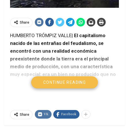
Share
HUMBERTO TRÓMPIZ VALLE|
El capitalismo
nacido de las entrañas del feudalismo, se
encontró con una realidad económica
preexistente donde la tierra era el principal
medio de producción, con una característica
muy especial: era un bien no producido que no
tenía valor, pero tenía precio y era propiedad
CONTINUE READING
privada.
VK
Facebook
Share