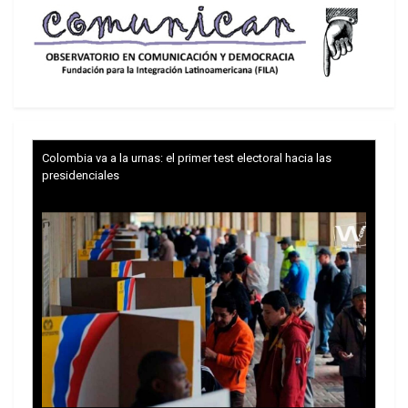
práctica a comienzos del siglo XIX, el libre
comercio en sus relaciones económica
internacionales y de esta manera, la producción
primaria tercermundista comenzó a invadir los
mercados de los países avanzados, arrinconando
la importancia económica de la propiedad
territorial metropolitana.
Colombia va a la urnas: el primer test electoral hacia las
presidenciales
Había nacido la división clásica internacional del
trabajo. Lo paradójico de esta división del trabajo
fue que la renta del suelo minimizada por la
ciencia económica en las economías
desarrolladas, reapareció con mucho vigor en las
economías tercermundistas. Esto fue lo que
aconteció en la economía venezolana con la
entronización de la explotación petrolera.
La economía venezolana que venía dando tumbos