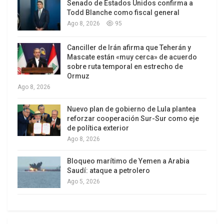
Senado de Estados Unidos confirma a
contra Irak. Tampoco lo es la declaración del
Todd Blanche como fiscal general
embajador israelí en EE.UU. el día después de la
Ago 8, 2026
95
caída de Bagdad: “No os detengáis. Seguid
Canciller de Irán afirma que Teherán y
adelante hacia Damasco y Teherán”. ¿No se nos
Mascate están «muy cerca» de acuerdo
permite que lo refutemos? El ataque y el
sobre ruta temporal en estrecho de
asesinato de jóvenes palestinos en Gaza y otros
Ormuz
Ago 8, 2026
sitios están perfectamente bien, ¿verdad?
Nuevo plan de gobierno de Lula plantea
Las críticas de Günter Grass fueron muy
reforzar cooperación Sur-Sur como eje
moderadas. Se concentró en el belicismo israelí
de política exterior
con respecto a Irán. Podría haber dicho mucho
Ago 8, 2026
más. El hecho de que hace falta valentía política
Bloqueo marítimo de Yemen a Arabia
hasta para decir lo que dijo es un triste reflejo de
Saudí: ataque a petrolero
la cultura política en ambos países. En cuanto a
Ago 5, 2026
los ataques contra Grass por sus actividades
durante la guerra, son deleznables. Los israelíes
se mostraron deleitados cuando el exministro