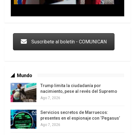
no hay compasión para los palestinos?
¨*Analista británico-paquistaní
Trump y las drogas: la viga en los propios ojos
Suscribete al boletín - COMUNICAN
Mundo
Trump limita la ciudadanía por
nacimiento, pese al revés del Supremo
Ago 7, 2026
Servicios secretos de Marruecos:
Los latinos le van dando la espalda a Trump
presentes en el espionaje con ‘Pegasus’
Ago 7, 2026