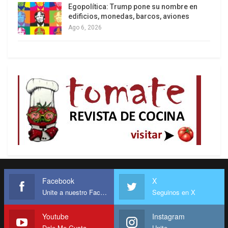
Egopolítica: Trump pone su nombre en
edificios, monedas, barcos, aviones
Ago 6, 2026
Facebook
X
Unite a nuestro Facebook
Seguinos en X
Youtube
Instagram
Dale Me Gusta
Unite