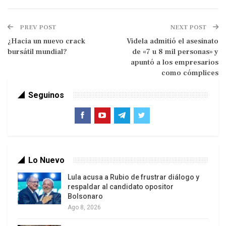
PREV POST
NEXT POST
¿Hacia un nuevo crack
Videla admitió el asesinato
bursátil mundial?
de «7 u 8 mil personas» y
apuntó a los empresarios
como cómplices
Ahora esa tesis se ha llevado más lejos: todos los
Seguinos
alemanes son culpables de aquí a la eternidad de
los crímenes del Tercer Reich.
Detrás de este modo de pensar está el argumento
sionista y «sionófilo» de que el crimen de Europa
Lo Nuevo
contra los judíos fue inigualable en los anales de
Lula acusa a Rubio de frustrar diálogo y
la historia. Es verdad en cuanto al método de
respaldar al candidato opositor
exterminio, pero no en todo lo demás. Los belgas
Bolsonaro
masacraron a los congoleses en mayor número:
Ago 8, 2026
más de 10 millones según el historiador Adam