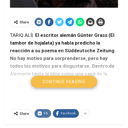
Share
TARIQ ALÍ|
El escritor alemán Günter Grass (El
tambor de hojalata) ya había predicho la
reacción a su poema en Süddeutsche Zeitung .
No hay motivo para sorprenderse, pero hay
todos los motivos para disgustarse. Dentro de
Alemania tanto la elite como una capa de la
población, por sus palabras y acciones, parecen
CONTINUE READING
haber aceptado la ignominiosa tesis de
Goldhagen por la cual todos los alemanes son
culpables de los crímenes del Tercer Reich.
VK
Facebook
Share