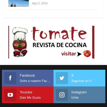
Ago 5, 2026
en la contienda por la nominación republicana de
2016. Desde entonces, Cruz se ha volcado por
completo con Trump, pero también se ha
diferenciado de maneras sutiles pero
significativas. Criticó
las amenazas del gobierno
de Trump de cancelar
al presentador de
Facebook
X
programas nocturnos Jimmy Kimmel por ejercer
Unite a nuestro Facebook
Seguinos en X
su derecho a la libertad de expresión,
calificándolas de «peligrosas». Ha advertido sobre
Youtube
Instagram
Dale Me Gusta
Unite
los aranceles de Trump y
recientemente
declaró
que no puede apoyar a uno