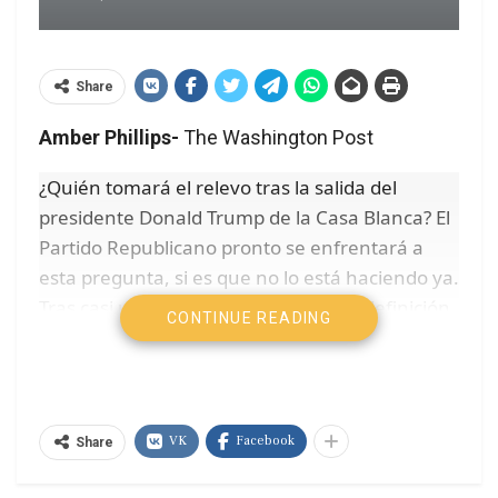
Share
Amber Phillips-
The Washington Post
¿Quién tomará el relevo tras la salida del
presidente Donald Trump de la Casa Blanca? El
Partido Republicano pronto se enfrentará a
esta pregunta, si es que no lo está haciendo ya.
Tras casi una década de dominio y
redefinición
CONTINUE READING
d
e
l conservadurismo
por parte de Trump , no
cabe duda de que el próximo líder del Partido
Republicano deberá preservar los valores de
MAGA (Make America Great Again).
VK
Facebook
Share
Así se perfila el panorama inicial para las