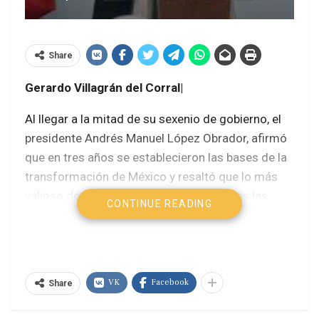
Share
Gerardo Villagrán del Corral|
Al llegar a la mitad de su sexenio de gobierno, el
presidente Andrés Manuel López Obrador, afirmó
que en tres años se establecieron las bases de la
transformación de México y resaltó que lo más
valioso de su gestión es que pese a todas las
CONTINUE READING
dificultades no se dejó de impulsar el combate a
la pandemia de las pandemias, la peste de la
corrupción, aunque es necesario seguir poniendo
al descubierto la gran farsa neoliberal.
VK
Facebook
Share
El mandatario destacó los hitos “records