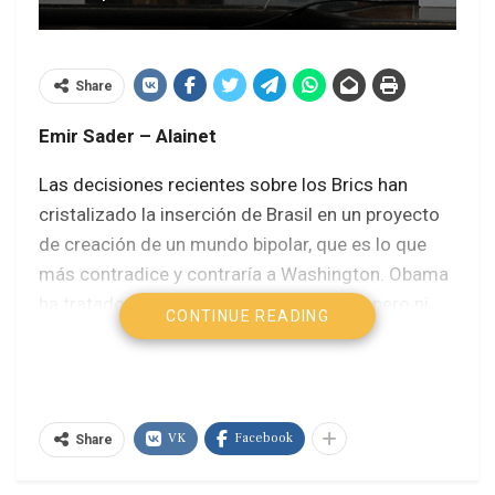
Share
Emir Sader – Alainet
Las decisiones recientes sobre los Brics han
cristalizado la inserción de Brasil en un proyecto
de creación de un mundo bipolar, que es lo que
más contradice y contraría a Washington. Obama
ha tratado de minimizar las diferencias, pero ni
CONTINUE READING
siquiera el envio de Joe Biden a Brasil ha logrado
que Dilma Rousseff definiera una fecha para la
visita a EUA, suspendida frente a las denuncias de
espionaje norteamericano.
VK
Facebook
Share
De repente EUA ve aparecer un candidato a