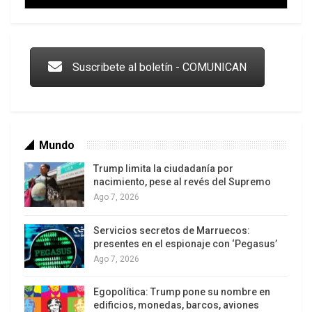
Trump y las drogas: la viga en los propios ojos
Suscribete al boletín - COMUNICAN
Mundo
Trump limita la ciudadanía por
nacimiento, pese al revés del Supremo
Ago 7, 2026
Servicios secretos de Marruecos:
Los latinos le van dando la espalda a Trump
presentes en el espionaje con ‘Pegasus’
Ago 7, 2026
Egopolítica: Trump pone su nombre en
edificios, monedas, barcos, aviones