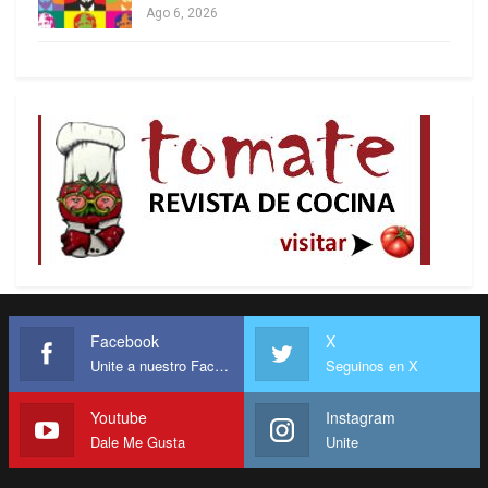
Ago 6, 2026
Facebook
X
Unite a nuestro Facebook
Seguinos en X
Youtube
Instagram
Dale Me Gusta
Unite