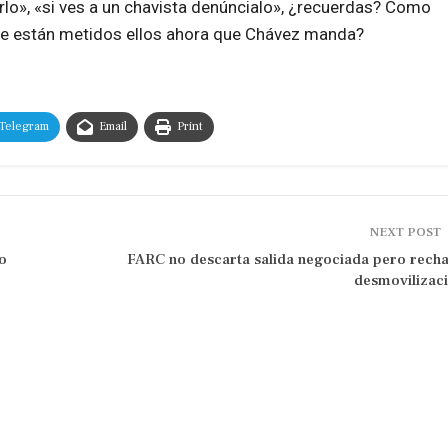
rlo», «si ves a un chavista denúncialo», ¿recuerdas? Como
de están metidos ellos ahora que Chávez manda?
Telegram
Email
Print
NEXT POST
o
FARC no descarta salida negociada pero rech
desmovilizac