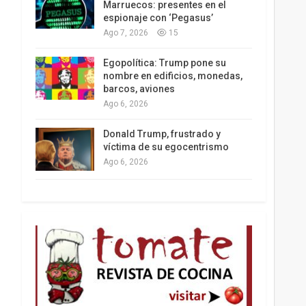
Marruecos: presentes en el
espionaje con ‘Pegasus’
Ago 7, 2026
15
Los latinos le van dando la espalda a Trump
Egopolítica: Trump pone su
nombre en edificios, monedas,
barcos, aviones
Ago 6, 2026
Donald Trump, frustrado y
víctima de su egocentrismo
Ago 6, 2026