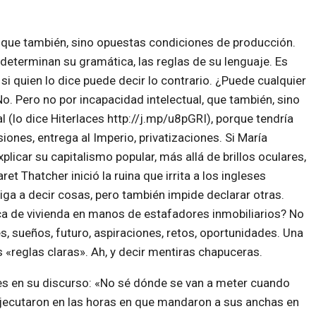
que también, sino opuestas condiciones de producción.
determinan su gramática, las reglas de su lenguaje. Es
i quien lo dice puede decir lo contrario. ¿Puede cualquier
. Pero no por incapacidad intelectual, que también, sino
l (lo dice Hiterlaces http://j.mp/u8pGRI), porque tendría
nes, entrega al Imperio, privatizaciones. Si María
licar su capitalismo popular, más allá de brillos oculares,
t Thatcher inició la ruina que irrita a los ingleses
iga a decir cosas, pero también impide declarar otras.
ica de vivienda en manos de estafadores inmobiliarios? No
, sueños, futuro, aspiraciones, retos, oportunidades. Una
 «reglas claras». Ah, y decir mentiras chapuceras.
es en su discurso: «No sé dónde se van a meter cuando
 ejecutaron en las horas en que mandaron a sus anchas en