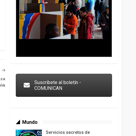
Trump y las drogas: la viga en los propios ojos
aza
Suscribete al boletín -
ión
COMUNICAN
Mundo
Servicios secretos de