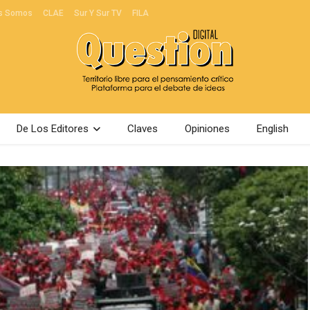
s Somos
CLAE
Sur Y Sur TV
FILA
De Los Editores
Claves
Opiniones
English