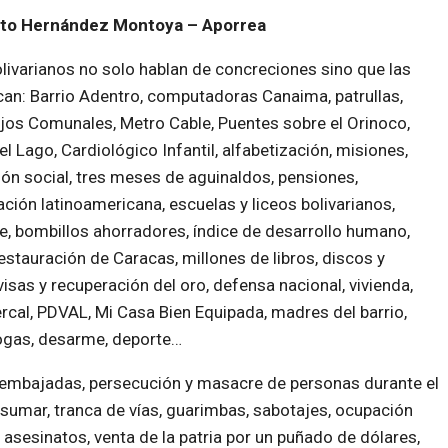
to Hernández Montoya – Aporrea
livarianos no solo hablan de concreciones sino que las
can: Barrio Adentro, computadoras Canaima, patrullas,
os Comunales, Metro Cable, Puentes sobre el Orinoco,
el Lago, Cardiológico Infantil, alfabetización, misiones,
ión social, tres meses de aguinaldos, pensiones,
ación latinoamericana, escuelas y liceos bolivarianos,
te, bombillos ahorradores, índice de desarrollo humano,
estauración de Caracas, millones de libros, discos y
visas y recuperación del oro, defensa nacional, vivienda,
rcal, PDVAL, Mi Casa Bien Equipada, madres del barrio,
rogas, desarme, deporte…
 a embajadas, persecución y masacre de personas durante el
umar, tranca de vías, guarimbas, sabotajes, ocupación
, asesinatos, venta de la patria por un puñado de dólares,