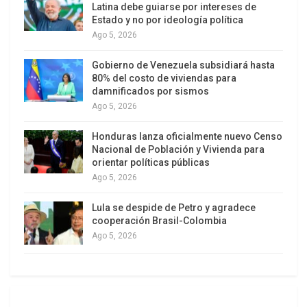
Latina debe guiarse por intereses de
derechos humanos argumentaran que las
Estado y no por ideología política
medidas podrían entrar en conflicto con los
Ago 5, 2026
derechos de los ciudadanos.
Gobierno de Venezuela subsidiará hasta
En la avenida Patria y otras intersecciones se
80% del costo de viviendas para
colocaron gigantografías con los rostros de los
damnificados por sismos
Ago 5, 2026
nueve jueces constitucionales y frases como “nos
robaron la paz». La concentración inició en el
Honduras lanza oficialmente nuevo Censo
Puente del Guambra y avanzó hacia la Corte
Nacional de Población y Vivienda para
orientar políticas públicas
Constitucional por la Patria y la avenida Seis de
Ago 5, 2026
Diciembre.
Lula se despide de Petro y agradece
cooperación Brasil-Colombia
Esto despertó la ira del Ejecutivo y de los
Ago 5, 2026
movimientos sociales afines al presidente Noboa,
dado que fue el partido oficialista, Acción
Democrática Nacional (ADN) el que llevó a debate