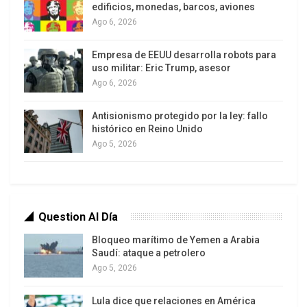
edificios, monedas, barcos, aviones
región. La jornada dejó un saldo de tensión,
Ago 6, 2026
enfrentamientos, agresiones a periodistas y un
episodio que causó repudio: dos jóvenes
Empresa de EEUU desarrolla robots para
uso militar: Eric Trump, asesor
portando la esvástica en sus brazos y realizando
Ago 6, 2026
el saludo nazi.
Antisionismo protegido por la ley: fallo
histórico en Reino Unido
Ago 5, 2026
Question Al Día
Bloqueo marítimo de Yemen a Arabia
La marcha fue contra la decisión de la Corte
Saudí: ataque a petrolero
Constitucional de «suspender temporalmente»
Ago 5, 2026
varias disposiciones de seguridad recientemente
Lula dice que relaciones en América
aprobadas, después de que algunos grupos de