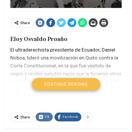
Share
Eloy Osvaldo Proaño
El ultraderechista presidente de Ecuador, Daniel
Noboa, lideró una movilización en Quito contra la
Corte Constitucional, en la que fue vestido de
negro y recibió saludos nazis que le hicieron otros
manifestantes. una marcha contra la decisión de
CONTINUE READING
la Corte Constituciona
l
del país
Varios grupos de jóvenes hicieron el saludo nazi y
saludaron al mandatario de esa manera. Noboa
VK
Facebook
Share
estuvo vestido de negro, usando un chaleco
antibalas y habló ante la multitud desde la