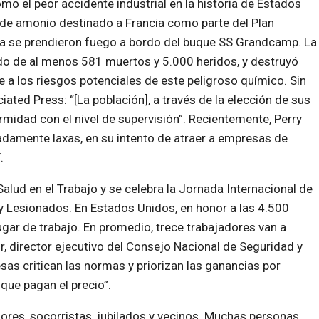
mo el peor accidente industrial en la historia de Estados
o de amonio destinado a Francia como parte del Plan
pa se prendieron fuego a bordo del buque SS Grandcamp. La
ldo de al menos 581 muertos y 5.000 heridos, y destruyó
 a los riesgos potenciales de este peligroso químico. Sin
iated Press: “[La población], a través de la elección de sus
midad con el nivel de supervisión”. Recientemente, Perry
damente laxas, en su intento de atraer a empresas de
.
 Salud en el Trabajo y se celebra la Jornada Internacional de
 Lesionados. En Estados Unidos, en honor a las 4.500
gar de trabajo. En promedio, trece trabajadores van a
, director ejecutivo del Consejo Nacional de Seguridad y
sas critican las normas y priorizan las ganancias por
que pagan el precio”.
dores, socorristas, jubilados y vecinos. Muchas personas