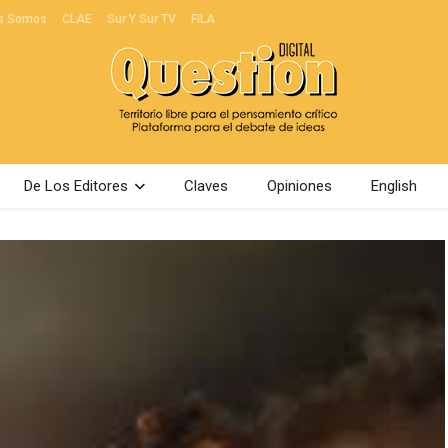
s Somos
CLAE
Sur Y Sur TV
FILA
De Los Editores
Claves
Opiniones
English