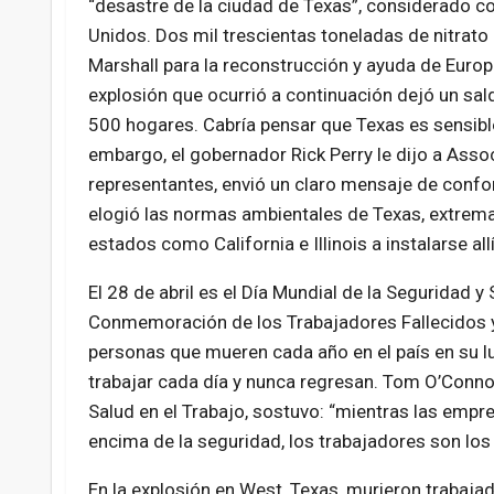
“desastre de la ciudad de Texas”, considerado co
Unidos. Dos mil trescientas toneladas de nitrat
Marshall para la reconstrucción y ayuda de Euro
explosión que ocurrió a continuación dejó un sa
500 hogares. Cabría pensar que Texas es sensible
embargo, el gobernador Rick Perry le dijo a Assoc
representantes, envió un claro mensaje de confor
elogió las normas ambientales de Texas, extrema
estados como California e Illinois a instalarse allí
El 28 de abril es el Día Mundial de la Seguridad y
Conmemoración de los Trabajadores Fallecidos y
personas que mueren cada año en el país en su lu
trabajar cada día y nunca regresan. Tom O’Connor
Salud en el Trabajo, sostuvo: “mientras las empre
encima de la seguridad, los trabajadores son los 
En la explosión en West, Texas, murieron trabaja