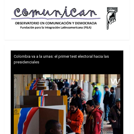
atención. Ellos son Luis “Toto” Caputo y Patricia
Bullrich. En sus manos están los ministerios de
Economía y Seguridad, los dos lugares más
importantes para los planes en marcha. Ambos
tienen vastos antecedentes en estos temas y ya
están demostrando que están dispuestos a
utilizarlos.
Colombia va a la urnas: el primer test electoral hacia las
presidenciales
Caputo, reconocido por sus “compañeros” de
aventuras financieras, como “el Messi de las
finanzas” fue secretario de Finanzas y presidente
del Banco Central durante el Gobierno de Macri.
Analizando esa gestión fue el mismo Milei quien