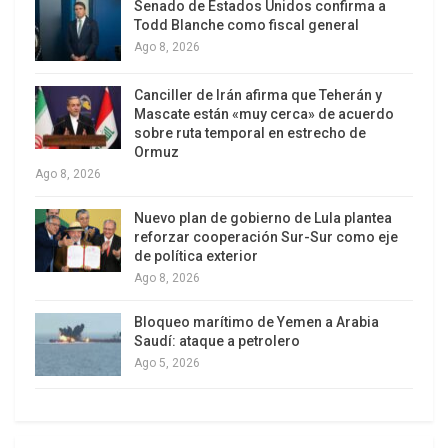
Senado de Estados Unidos confirma a
Estas cuestiones pueden ser aplaudidas o
Todd Blanche como fiscal general
repudiadas. Más allá de eso, estos pocos días de
Ago 8, 2026
gestión de gobierno le dieron visibilidad a una
Canciller de Irán afirma que Teherán y
primera y grave contradicción. Milei llama, para
Mascate están «muy cerca» de acuerdo
ocupar cargos claves, a personajes –de la
sobre ruta temporal en estrecho de
Ormuz
“casta”- que desarrollaron prácticas -en algunos
Ago 8, 2026
casos muy recientes- cuyos efectos lo padecen
gran parte de la población. El Presidente
Nuevo plan de gobierno de Lula plantea
fundamenta su decisión en el hecho que le
reforzar cooperación Sur-Sur como eje
de política exterior
interesa lo que cada uno piensa sobre el futuro.
Ago 8, 2026
Eso es legítimo si estos “nuevos funcionarios”
traen bajo el brazo la autocrítica por sus políticas
Bloqueo marítimo de Yemen a Arabia
Saudí: ataque a petrolero
anteriores. De lo contrario eso se llama
Ago 5, 2026
oportunismo y demuestra que la vieja casta nunca
se fue.
Dos nombres claves llaman poderosamente la