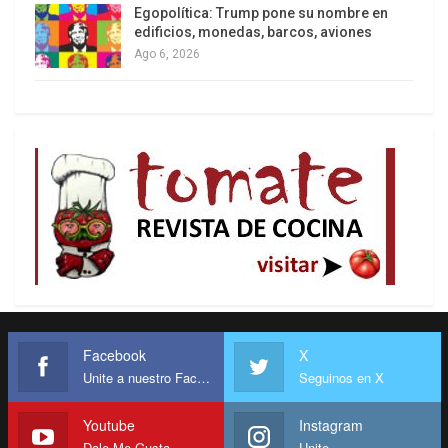
ellas está la opinión de Carlos Rodríguez ex
Egopolítica: Trump pone su nombre en
edificios, monedas, barcos, aviones
asesor económico de Milei.
Ago 6, 2026
Advierte sobre la posibilidad que un alto
porcentaje de esas deudas “¿sea con falsas
empresas exportadoras creadas por el mismo
importador en el extranjero? ¿O sea una maniobra
para vaciar al BCRA? ¿o sobrefacturaciones entre
casas matrices radicadas en el exterior y filiales
locales?” Avisa que las mismas deberían ser
auditada y una pregunta –sin respuesta- recorre
las silenciosas redacciones periodísticas. No se
ve en qué capítulo de estos libertarios, que
quieren cerrar el Banco Central, figura que éste
Facebook
X
Unite a nuestro Facebook
Seguinos en X
tiene que refinanciar deudas del sector privado.
¿No era que, en los contratos entre privados el
Youtube
Instagram
Estado no debe intervenir?
Dale Me Gusta
Unite