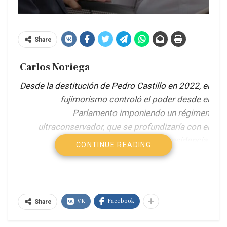
Share
Carlos Noriega
Desde la destitución de Pedro Castillo en 2022, el
fujimorismo controló el poder desde el
Parlamento imponiendo un régimen
ultraconservador, que se profundizaría con el
control de la presidencia.
CONTINUE READING
Con el 100% de las actas escrutadas, Keiko
Fujimori obtuvo la presidencia con el 50,135% de
los votos frente al 49,865% de Roberto Sánchez.
El ajustado resultado se da en un escenario
VK
Facebook
Share
donde la izquierda denunció irregularidades en el
voto exterior. Fujimori alcanza la presidencia en