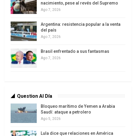
nacimiento, pese al revés del Supremo
Ago 7, 2026
Argentina: resistencia popular a la venta
del país
Ago 7, 2026
Brasil enfrentado a sus fantasmas
Las autoridades electorales dieron el triunfo a Keiko
Ago 7, 2026
Fujimori con el 50,13% de los votos
Es el regreso al poder de la familia Fujimori -
dinastía política marcada por la corrupción, el
autoritarismo y las violaciones a los derechos
humanos-, 26 años después de la caída del
Question Al Día
dictador Alberto Fujimori. La hija del fallecido
Bloqueo marítimo de Yemen a Arabia
Saudí: ataque a petrolero
autócrata, quien fue condenado por crímenes de
Ago 5, 2026
lesa humanidad y corrupción, ha dicho que quiere
gobernar como lo hizo su padre. Un anuncio de
Lula dice que relaciones en América