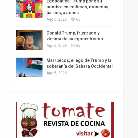
Egopolítica: Trump pone su
nombre en edificios, monedas,
barcos, aviones
Ago 6, 2026
66
Los latinos le van dando la espalda a Trump
Donald Trump, frustrado y
víctima de su egocentrismo
Ago 6, 2026
65
Marruecos, el ego de Trump y la
soberanía del Sahara Occidental
Ago 5, 2026