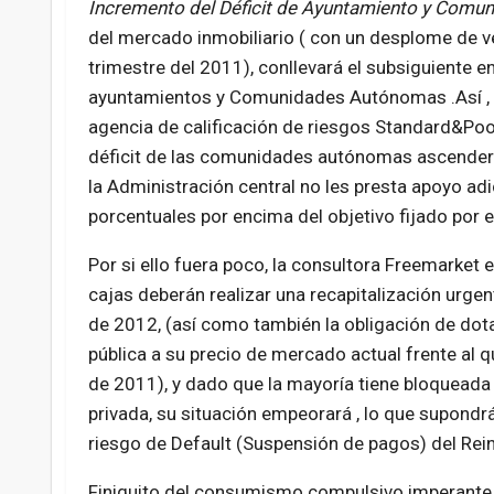
Incremento del Déficit de Ayuntamiento y Comu
del mercado inmobiliario ( con un desplome de v
trimestre del 2011), conllevará el subsiguiente 
ayuntamientos y Comunidades Autónomas .Así , s
agencia de calificación de riesgos Standard&Poor
déficit de las comunidades autónomas ascenderá 
la Administración central no les presta apoyo adi
porcentuales por encima del objetivo fijado por e
Por si ello fuera poco, la consultora Freemarket 
cajas deberán realizar una recapitalización urgen
de 2012, (así como también la obligación de dot
pública a su precio de mercado actual frente al 
de 2011), y dado que la mayoría tiene bloqueada 
privada, su situación empeorará , lo que supondrá
riesgo de Default (Suspensión de pagos) del Rei
Finiquito del consumismo compulsivo imperante e