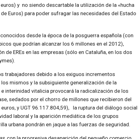
euros) y no siendo descartable la utilización de la «hucha
 de Euros) para poder sufragar las necesidades del Estado
sconocidos desde la época de la posguerra española (con
icos que podrían alcanzar los 6 millones en el 2012),
ón de EREs en las empresas (sólo en Cataluña, en los dos
pymes).
 los trabajadores debido a los exiguos incrementos
 los mismos y la subsiguiente generalización de la
e interinidad vitalicia provocará la radicalización de los
se, sedados por el chorro de millones que recibieron del
euros, y UGT 96.117.804,59), la ruptura del diálogo social
ividad laboral y la aparición mediática de los grupos
rilla urbana pondrán en jaque a las fuerzas de seguridad.
as
, con la progresiva desaparición del pequeño comercio