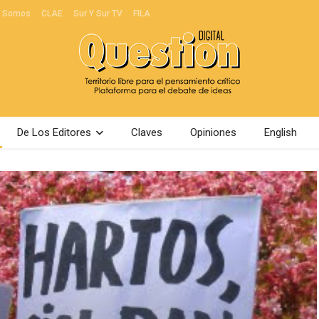
s Somos
CLAE
Sur Y Sur TV
FILA
De Los Editores
Claves
Opiniones
English