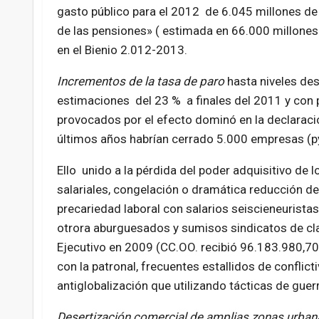
gasto público para el 2012 de 6.045 millones de 
de las pensiones» ( estimada en 66.000 millones
en el Bienio 2.012-2013.
Incrementos de la tasa de paro
hasta niveles de
estimaciones del 23 % a finales del 2011 y con p
provocados por el efecto dominó en la declaraci
últimos años habrían cerrado 5.000 empresas (
Ello unido a la pérdida del poder adquisitivo de
salariales, congelación o dramática reducción de
precariedad laboral con salarios seiscieneuristas 
otrora aburguesados y sumisos sindicatos de cla
Ejecutivo en 2009 (CC.OO. recibió 96.183.980,70 
con la patronal, frecuentes estallidos de conflict
antiglobalización que utilizando tácticas de guer
Desertización comercial de amplias zonas urban