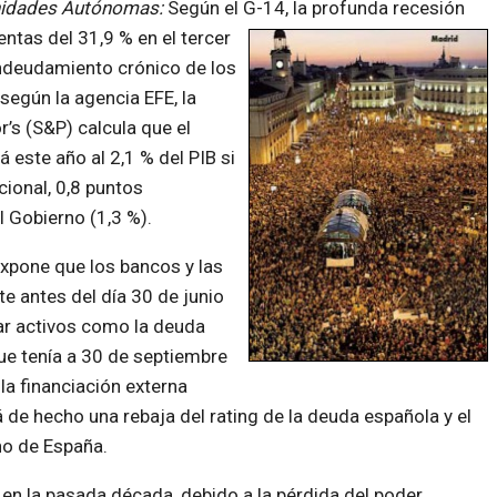
nidades Autónomas:
Según el G-14, la profunda recesión
entas del 31,9
% en el tercer
endeudamiento crónico de los
egún la agencia EFE, la
’s (S&P) calcula que el
este año al 2,1 % del PIB si
cional, 0,8 puntos
l Gobierno (1,3 %).
expone que los bancos y las
te antes del día 30 de junio
ar activos como la deuda
que tenía a 30 de septiembre
la financiación externa
 de hecho una rebaja del rating de la deuda española y el
no de España.
n la pasada década, debido a la pérdida del poder