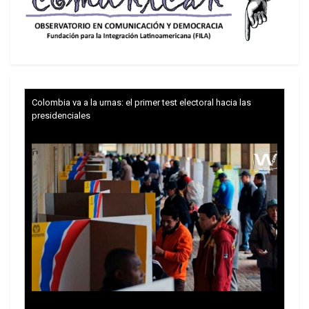
(rescate), al 12 por ciento. “Cuando España entró
en un proceso de rescate, los bancos recibieron
recursos para salvarse. Pero en realidad
terminaron especulando con esos fondos, lo que
provocó un aumento de la inestabilidad española.
Colombia va a la urnas: el primer test electoral hacia las
El
presidenciales
crimen de la socialdemocracia (continuado por el
actual partido de gobierno) fue la salvación de los