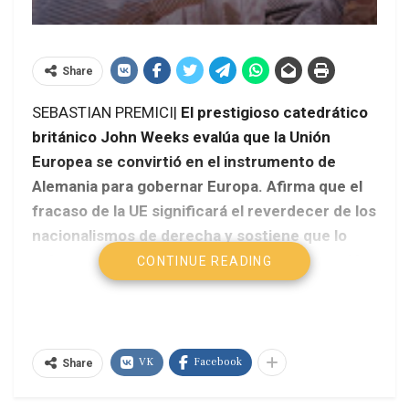
Share
SEBASTIAN PREMICI|
El prestigioso catedrático
británico John Weeks evalúa que la Unión
Europea se convirtió en el instrumento de
Alemania para gobernar Europa. Afirma que el
fracaso de la UE significará el reverdecer de los
nacionalismos de derecha y sostiene que lo
más recomendable para los países de la región
CONTINUE READING
que están en crisis es salir del euro en forma
conjunta.
VK
Facebook
Share