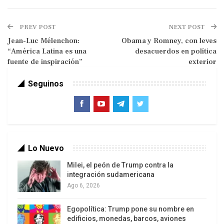
PREV POST
NEXT POST
Jean-Luc Mélenchon:
Obama y Romney, con leves
“América Latina es una
desacuerdos en política
fuente de inspiración”
exterior
Página 12
“La crisis económica en Europa habla en realidad
Seguinos
del fracaso de las políticas de la
socialdemocracia. Los principales problemas de
los países de la región tienen que ver con los
condicionamientos que aceptaron para entrar al
Lo Nuevo
euro. En este contexto, la Unión Europea se
convirtió en el instrumento de Alemania para
Milei, el peón de Trump contra la
integración sudamericana
gobernar Europa.” Este crudo diagnóstico
Ago 6, 2026
corresponde al economista británico John Weeks,
de la Universidad de Londres, quien estuvo en el
Egopolítica: Trump pone su nombre en
país para participar de las Jornadas Monetarias
edificios, monedas, barcos, aviones