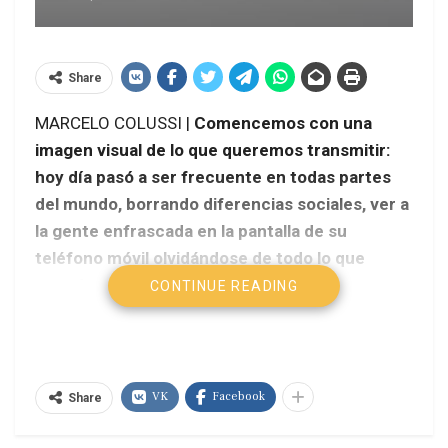
Share
MARCELO COLUSSI |
Comencemos con una
imagen visual de lo que queremos transmitir:
hoy día pasó a ser frecuente en todas partes
del mundo, borrando diferencias sociales, ver a
la gente enfrascada en la pantalla de su
teléfono móvil olvidándose de todo lo que
sucede a su alrededor. Para alguien de una
CONTINUE READING
época anterior, alguien de la década del 70 del
siglo pasado por ejemplo, la escena sería
incomprensible: multitudes de personas que no
se hablan entre sí pero que están fascinadas
VK
Facebook
Share
con la imagen con que se «comunican» con
otros virtuales.