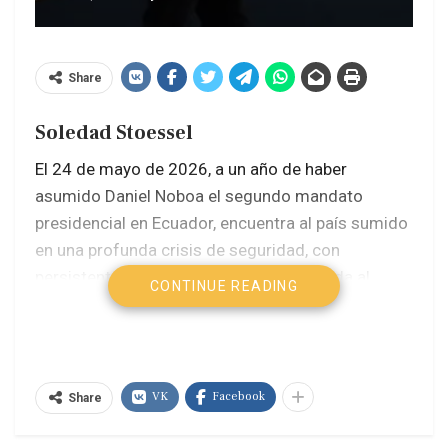
Share
Soledad Stoessel
El 24 de mayo de 2026, a un año de haber
asumido Daniel Noboa el segundo mandato
presidencial en Ecuador, encuentra al país sumido
en una profunda crisis de seguridad, con
persistentes niveles de violencia vinculada al
CONTINUE READING
crimen organizado, deterioro institucional, crisis
energética, precarización social y creciente
desconfianza hacia las instituciones políticas,
desde la Asamblea -controlada por el Poder
VK
Facebook
Share
Ejecutivo-, hasta la propia figura presidencial.