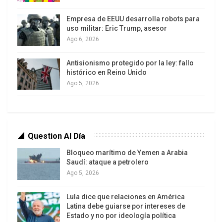
Empresa de EEUU desarrolla robots para
uso militar: Eric Trump, asesor
Ago 6, 2026
A los pésimos resultados de gestión, se suman
denuncias y controversias que han erosionado la
Antisionismo protegido por la ley: fallo
legitimidad gubernamental: acusaciones de
histórico en Reino Unido
corrupción asociadas al caso PROGEN -
Ago 5, 2026
investigado por la Fiscalía del Estado por
presunto peculado para la provisión de energía
durante la aguda y reciente crisis eléctrica-; la
vinculación de empresas familiares del presidente
Question Al Día
de Ecuador con contratos estatales; la
Bloqueo marítimo de Yemen a Arabia
condonación, por medio de una ley diseñada a la
Saudí: ataque a petrolero
Ago 5, 2026
medida de los grandes grupos económicos, de
una deuda millonaria de la familia-grupo
Lula dice que relaciones en América
económico Noboa.
Latina debe guiarse por intereses de
Estado y no por ideología política