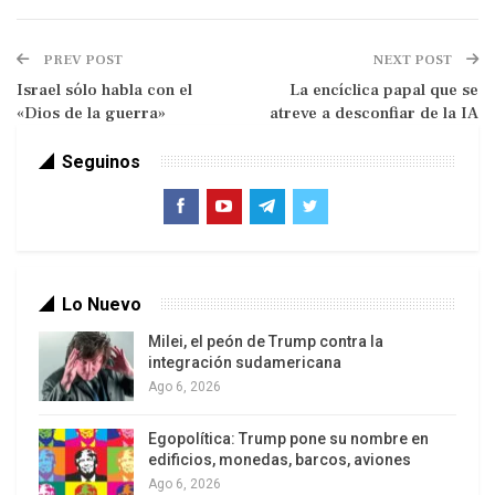
El gobierno de Daniel Noboa atraviesa uno de sus
momentos de mayor desgaste político y
PREV POST
NEXT POST
cuestionamiento público. Este desgaste comenzó
Israel sólo habla con el
La encíclica papal que se
a reflejarse crecientemente en los estudios de
«Dios de la guerra»
atreve a desconfiar de la IA
opinión pública. Tras haber iniciado su mandato
con niveles extraordinarios de aprobación
Seguinos
superiores al 70%, distintas encuestas nacionales
registran actualmente una caída sostenida de su
legitimidad política, con desaprobaciones que en
algunos estudios superan el 65%.
Lo Nuevo
Milei, el peón de Trump contra la
integración sudamericana
Ago 6, 2026
Egopolítica: Trump pone su nombre en
edificios, monedas, barcos, aviones
Ago 6, 2026