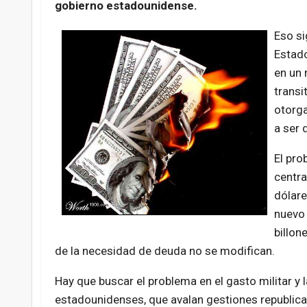
gobierno estadounidense.
Eso si
Estado
en un 
transi
otorga
a ser 
El pro
centra
dólare
nuevo 
billon
de la necesidad de deuda no se modifican.
Hay que buscar el problema en el gasto militar y la
estadounidenses, que avalan gestiones republica