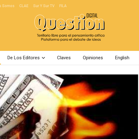
s Somos
CLAE
Sur Y Sur TV
FILA
De Los Editores
Claves
Opiniones
English