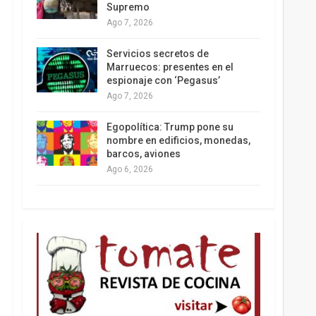
Supremo
Ago 7, 2026
Los latinos le van dando la espalda a Trump
Servicios secretos de
Marruecos: presentes en el
espionaje con ‘Pegasus’
Ago 7, 2026
Egopolítica: Trump pone su
nombre en edificios, monedas,
barcos, aviones
Ago 6, 2026