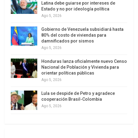
multidominio”. La referencia a los procesos
Latina debe guiarse por intereses de
Estado y no por ideología política
migratorios, conceptualizados como una
Ago 5, 2026
problemática bélica, permite explicar los trágicos
sucesos acaecidos en San Antonio –donde
Gobierno de Venezuela subsidiará hasta
murieron asfixiadas 46 personas en un camión
80% del costo de viviendas para
damnificados por sismos
con acoplado– y la masacre de Melilla, donde
Ago 5, 2026
fueron asesinados 37 africanos que buscaban
escapar del hambre y la guerra.
Honduras lanza oficialmente nuevo Censo
Nacional de Población y Vivienda para
La cumbre de Madrid extiende las concepciones
orientar políticas públicas
Ago 5, 2026
planteadas en 2010, referidas a las “amenazas a
la seguridad no relacionadas con conflictos
Lula se despide de Petro y agradece
armados”, así como las relacionadas con la “la
cooperación Brasil-Colombia
seguridad energética, las cadenas mundiales de
Ago 5, 2026
distribución comercial, los riesgos sanitarios o el
cambio climático”. En ese registro, cualquiera de
estas dimensiones deberá ser monitoreada