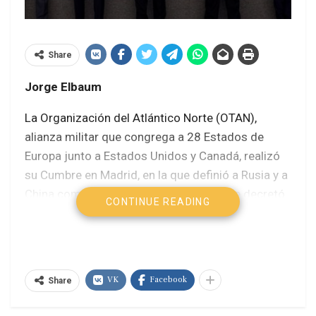
Share
Jorge Elbaum
La Organización del Atlántico Norte (OTAN),
alianza militar que congrega a 28 Estados de
Europa junto a Estados Unidos y Canadá, realizó
su Cumbre en Madrid, en la que definió a Rusia y a
China como sus enemigos al tiempo que decretó
CONTINUE READING
el final de la etapa de la globalización neoliberal.
La militarización de la producción, la distribución,
el comercio y la comunicación expresan la
consolidación de dos bloques geopolíticos y una
VK
Facebook
Share
subsecuente reconfiguración de las relaciones
internacionales.