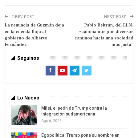
El documento de la Cumbre, que finalizó el último
PREV POST
NEXT POST
jueves, expresa el Nuevo Concepto Estratégico de
La renuncia de Guzmán deja
Pablo Beltrán, del ELN:
Madrid, basado en una cobertura planetaria. Entre
en la cuerda floja al
«caminamos por diversos
22 puntos se consigna la necesidad de enfrentar
gobierno de Alberto
caminos hacia una sociedad
las “amenazas cibernéticas, espaciales, híbridas y
Fernández
más justa”
asimétricas, y al uso malicioso de tecnologías
Seguinos
emergentes y disruptivas”. También señala la
necesidad de combatir las prácticas comerciales
de sus adversarios y/o enemigos, y define nuevas
áreas de incumbencia como la energía y las
migraciones –incorporadas en el punto 6 del
Lo Nuevo
documento– como dimensiones de tratamiento
Milei, el peón de Trump contra la
militar.
integración sudamericana
Ago 6, 2026
Egopolítica: Trump pone su nombre en