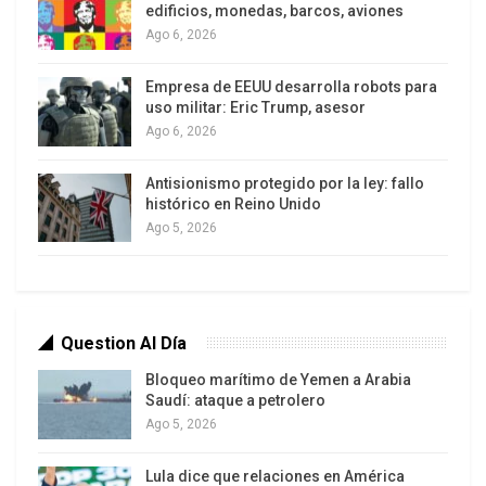
edificios, monedas, barcos, aviones
Ago 6, 2026
Empresa de EEUU desarrolla robots para
uso militar: Eric Trump, asesor
Ago 6, 2026
“Abordaremos –especifica la declaración firmada
por los jefes de Estado– de acuerdo con nuestro
Antisionismo protegido por la ley: fallo
histórico en Reino Unido
enfoque de 360 grados, en los dominios terrestre,
Ago 5, 2026
aéreo, marítimo, cibernético y espacial, y contra
todas las amenazas y desafíos”, apelando a una
mayor “cooperación civil-militar”, ampliando “la
asociación con la industria” y reuniendo a “los
Question Al Día
gobiernos, el sector privado y la academia para
Bloqueo marítimo de Yemen a Arabia
reforzar nuestra ventaja tecnológica”.
Saudí: ataque a petrolero
Ago 5, 2026
Todas las esferas de la vida pasan a estar
militarizadas en “operaciones de alta intensidad y
Lula dice que relaciones en América