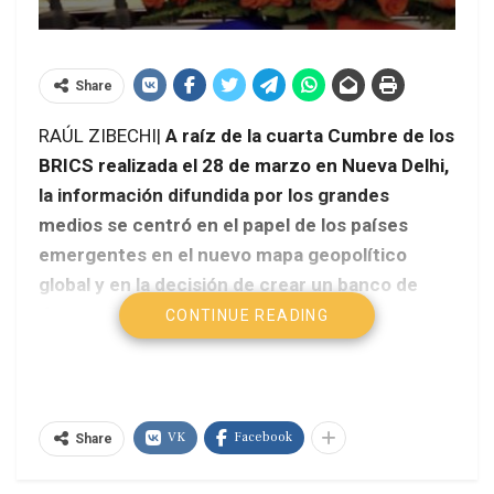
Share
RAÚL ZIBECHI|
A raíz de la cuarta Cumbre de los
BRICS realizada el 28 de marzo en Nueva Delhi,
la información difundida por los grandes
medios se centró en el papel de los países
emergentes en el nuevo mapa geopolítico
global y en la decisión de crear un banco de
desarrollo del sur para financiar obras de
CONTINUE READING
infraestructura y potenciar la investigación,
que en el futuro puede ocupar el lugar del
Banco Mundial.
VK
Facebook
Share