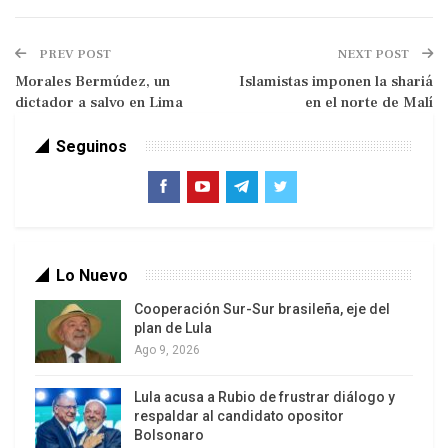
PREV POST
NEXT POST
Morales Bermúdez, un
Islamistas imponen la shariá
dictador a salvo en Lima
en el norte de Malí
Seguinos
Con mucha menor visibilidad, el encuentro
significó un salto en la cooperación entre dos de
los emergentes, Brasil e India, en el área de la
industria de defensa.
Lo Nuevo
La presidenta Dilma Rousseff y el primer ministro
Manmohan Singh profundizaron la Alianza
Cooperación Sur-Sur brasileña, eje del
plan de Lula
Estratégica establecida en 2006 con nuevos
Ago 9, 2026
acuerdos en las áreas de cooperación científica y
tecnológica, biotecnología, defensa y proyectos
Lula acusa a Rubio de frustrar diálogo y
espaciales. Resulta significativo que el
respaldar al candidato opositor
Bolsonaro
comunicado binacional apunte que «la