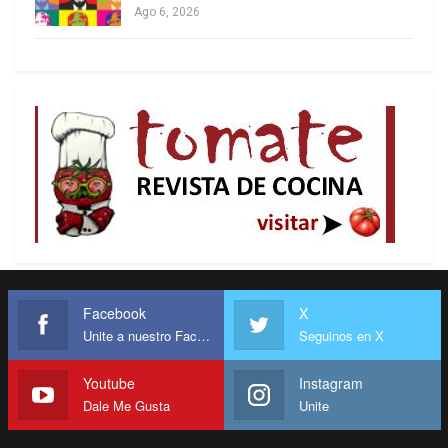
Ago 6, 2026
Las realidades geopolíticas de ambos países son
bien diferentes. Desde su independencia, India
ha enfrentado guerras con sus vecinos China y
Pakistán. Se trata de una de las regiones más
Facebook
X
Unite a nuestro Facebook
Seguinos en X
calientes del planeta, ya que por el océano Índico
pasa buena parte del flujo comercial y petrolero
Youtube
Instagram
entre Medio Oriente y China. Por el contrario,
Dale Me Gusta
Unite
Brasil está en la región menos conflictiva, que