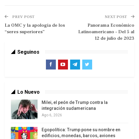
vemos a la Tierra y sus abundantes regalos como
artículos que deben ser explotados,
PREV POST
NEXT POST
transformados, consumidos o desperdiciados. La
La OMC y la apologia de los
Panorama Económico
comprensión de la Tierra como un ente vivo y no
“seres superiores”
Latinoamericano – Del 5 al
como algo muerto advierte que la explotación
12 de julio de 2023
rapaz que perturba sus poderes regenerativos son
actos de crueldad o ecocidio.
Seguinos
Lo Nuevo
Milei, el peón de Trump contra la
integración sudamericana
Ago 6, 2026
Tengamos presente que el colonialismo se erigió
sobre el derecho a subyugar, borrar o disminuir el
Egopolítica: Trump pone su nombre en
edificios, monedas, barcos, aviones
derecho a la vida y el derecho a la libre expresión