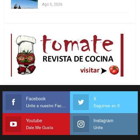
como un gesto humanitario. Por favor, ¿quién
Ago 5, 2026
negocia lo que se ofrece como caridad?
Hoy, África enfrenta múltiples desafíos
ecológicos. Todo esto ha resultado de las
acciones de entidades que han visto al continente
como una zona de sacrificio. Si bien el mundo ha
llegado a la conclusión de que debe haber un
cambio urgente de la dependencia de los
combustibles fósiles, estamos viendo inversiones
masivas para la extracción de recursos petroleros
en el continente.
Facebook
X
Y debemos decir que esta inversión viene con
Unite a nuestro Facebook
Seguinos en X
infraestructura relacionada para la exportación de
Youtube
Instagram
estos recursos fuera del continente en un patrón
Dale Me Gusta
Unite
colonial burdo. Solo el 1 por ciento de la fuerza
laboral en el sector extractivo en África son