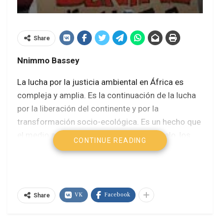
Share
Nnimmo Bassey
La lucha por la justicia ambiental en África es
compleja y amplia. Es la continuación de la lucha
por la liberación del continente y por la
transformación socio-ecológica. Es un hecho que
el medio ambiente es nuestra vida: El suelo, los
CONTINUE READING
ríos y el aire no son entidades inanimadas o sin
vida. Estamos enraizados y anclados en nuestro
entorno.
VK
Facebook
Nuestras raíces están hundidas en nuestro
Share
entorno y de ahí proviene nuestro alimento. No