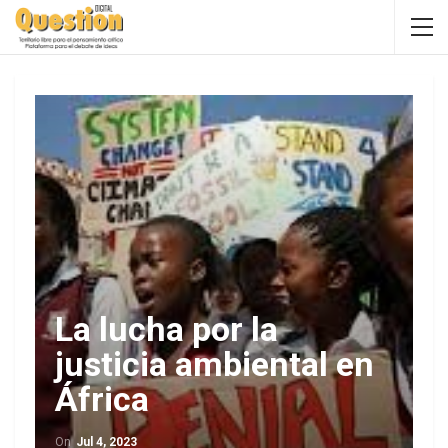
La lucha por la
justicia ambiental en
África
On
Jul 4, 2023