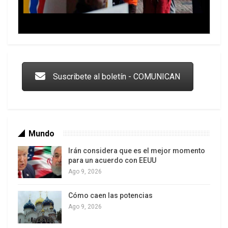
YPF,
Trump y las drogas: la viga en los propios ojos
Suscribete al boletín - COMUNICAN
Mundo
Total Austral,
Irán considera que es el mejor momento
Pan American Energy (PAE)
[2]
,
para un acuerdo con EEUU
Petrobas, Pluspetrol,
Ago 9, 2026
LF Company,
Cómo caen las potencias
Tecpetrol,
Los latinos le van dando la espalda a Trump
Ago 9, 2026
Apache y
Chevron.