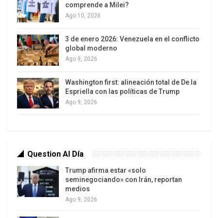
dólares) es el principal administrador de activos
comprende a Milei?
financieros del mundo
[1]
, aceptaran cobrar
Ago 10, 2026
solamente los intereses y reprogramar el capital
3 de enero 2026: Venezuela en el conflicto
adeudado al segundo semestre de 2024.
global moderno
Ago 9, 2026
Washington first: alineación total de De la
Espriella con las políticas de Trump
Ago 9, 2026
Question Al Día
Trump afirma estar «solo
Todas esas jugadas de ajedrez las visualizamos
seminegociando» con Irán, reportan
ahora cuando el gobierno continúa con la
medios
Ago 9, 2026
licitación de la mal llamada “Hidrovía del Paraná”,
cuando vemos que se autorizó en el año 2020