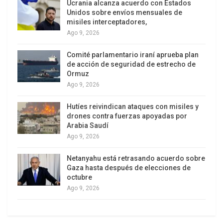
Ucrania alcanza acuerdo con Estados
exportar 37 millones de toneladas de granos de
Unidos sobre envíos mensuales de
misiles interceptadores,
maíz sobre las 45 millones que se declaran
Ago 9, 2026
producir, encareciendo de sobremanera todo tipo
de carnes para el consumo local (que la utiliza
Comité parlamentario iraní aprueba plan
como forraje) y que, de las ocho grandes
de acción de seguridad de estrecho de
Ormuz
compañías acopiadoras y comercializadoras
Ago 9, 2026
cinco tienen su casa matriz en los Estados Unidos
(ADM; Bunge; Cargill; Louis Dreyfus Company; y
Hutíes reivindican ataques con misiles y
drones contra fuerzas apoyadas por
Glencore).
Arabia Saudí
Ago 9, 2026
Podemos extender lo que sucede con los precios
de los alimentos a la presión para que se
Netanyahu está retrasando acuerdo sobre
incrementen las tarifas de gas, luz y el precio de
Gaza hasta después de elecciones de
octubre
los combustibles. Esto es, se desconoce el costo
Ago 9, 2026
de extracción del petróleo y del gas (que es lo
primero que se debe saber para conceder el
aumento del precio).