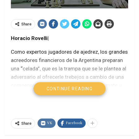
Share
Horacio Rovelli|
Como expertos jugadores de ajedrez, los grandes
acreedores financieros de la Argentina preparan
una
“
celada”, que es la trampa que se le plantea al
adversario al ofrecerle trebejos a cambio de una
compensación mayor, como darle jaque mate u
CONTINUE READING
obtener una ganancia que compense con creces
el material otorgado. La prueba de fuego será en
agosto, cuando concluya la liquidación de la
cosecha y el ingreso de divisas.
VK
Facebook
Share
Decimos esto no solo por la ampliación del capital