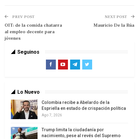
No bien terminó de reconocer, en un mensaje
grabado para televisión a las 9.30 de la mañana,
PREV POST
NEXT POST
que existe “falta de confianza en el mercado”, la
OIT: de la comida chatarra
Mauricio De la Rúa
al empleo decente para
demanda de dólares catapultó el precio de la
jóvenes
divisa al record de 34,50 pesos (7,8% más que el
día anterior). Y el anuncio de un nuevo acuerdo
Seguinos
con el FMI para que adelante los desembolsos del
crédito por 50.000 millones de dólares a cambio
de un mayor ajuste fue interpretado como una
señal de debilidad del programa económico.
Lo Nuevo
Colombia recibe a Abelardo de la
Espriella en estado de crispación política
Ago 7, 2026
Trump limita la ciudadanía por
nacimiento, pese al revés del Supremo