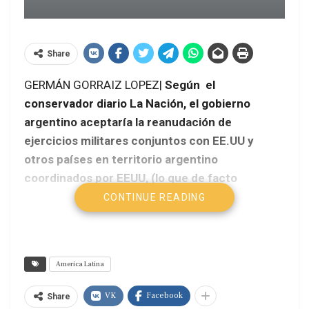
Share
GERMÁN GORRAIZ LOPEZ|
Según el
conservador diario La Nación, el gobierno
argentino aceptaría la reanudación de
ejercicios militares conjuntos con EE.UU y
otros países en territorio argentino
coordinados por EEUU, (lo que de facto
significaría la ruptura de la nueva doctrina
CONTINUE READING
militar diseñada para la región por los gobiernos
que suscribieron la UNASUR).
America Latina
VK
Facebook
Share