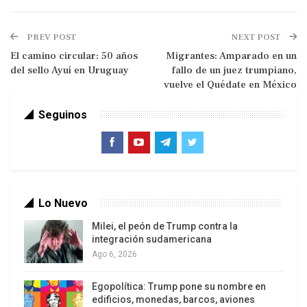
perspectivas de mejora en el cuarto trimestre del
año, cuando se espera un nuevo resultado
PREV POST
NEXT POST
cercano a cero para el PIB en la comparación
El camino circular: 50 años
Migrantes: Amparado en un
trimestral.
del sello Ayuí en Uruguay
fallo de un juez trumpiano,
vuelve el Quédate en México
Seguinos
Lo Nuevo
La pérdida de ingresos de la población, con una
Milei, el peón de Trump contra la
inflación superior a 10% en los últimos 12 meses,
integración sudamericana
Ago 6, 2026
y una leve reanudación del mercado de trabajo
impulsada básicamente por los trabajos
Egopolítica: Trump pone su nombre en
informales, no contribuyeron al aumento del
edificios, monedas, barcos, aviones