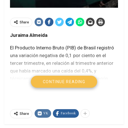
Share
Juraima Almeida
El Producto Interno Bruto (PIB) de Brasil registró
una variación negativa de 0,1 por ciento en el
tercer trimestre, en relación al trimestre anterior
que había marcado una caída del 0,4%, y
técnicamente el país entró en recesión, según
CONTINUE READING
informó el Instituto Brasileño de Geografía y
Estadística (IBGE).
Tras dos trimestres consecutivos de PIB negativo,
VK
Facebook
el consenso de los analistas es que la economía
Share
brasileña está estancada y que no hay