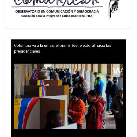
Por otra parte, el consumo de las familias tuvo
Colombia va a la urnas: el primer test electoral hacia las
crecimiento positivo (0,9%) por segundo
presidenciales
trimestre consecutivo, con el inicio de la
recuperación del empleo y la expansión del
crédito. El resultado coincide con un período en el
que la vacunación empezaba a cobrar fuerza,
pasando del 12,7% de personas vacunadas con
las dos dosis en julio, al 43% a finales de
setiembre, con el consiguiente aumento de la
movilidad y la reapertura de los negocios.
Los números del IBGE destacan el sector de la
construcción, que tuvo un incremento del 3,9% en