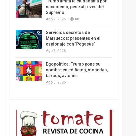
Trump limita la ciudadanía por
nacimiento, pese al revés del
Supremo
Ago 7, 2026
88
Servicios secretos de
Marruecos: presentes en el
espionaje con ‘Pegasus’
Ago 7, 2026
Egopolítica: Trump pone su
nombre en edificios, monedas,
barcos, aviones
Ago 6, 2026