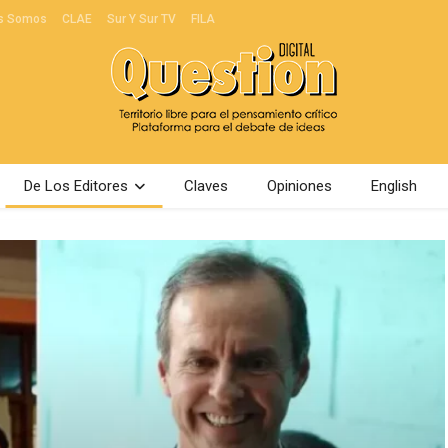
s Somos
CLAE
Sur Y Sur TV
FILA
De Los Editores
Claves
Opiniones
English