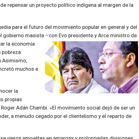
de repensar un proyecto político indígena al margen de la
gedia para el futuro del movimiento popular en general y del
del gobierno masista –con Evo presidente y Arce ministro de
var la economía
a pobreza
ón.Asimismo,
oncretó muchos e
nocer la
s propias
a Roger Adán Chambi. «El movimiento social dejó de ser un
der, a menudo cegado por el clientelismo y el reparto de
 se vieron envueltas en amargas y prolongadas divisiones