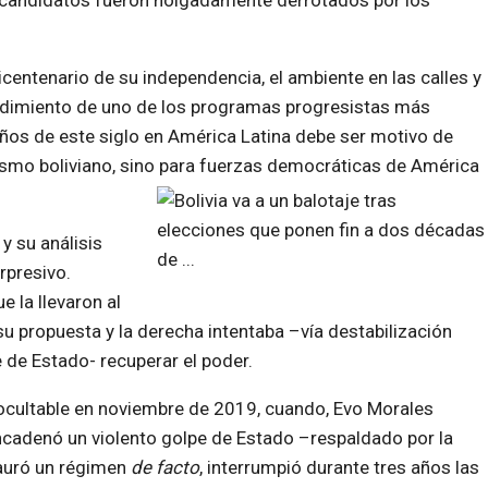
s candidatos fueron holgadamente derrotados por los
centenario de su independencia, el ambiente en las calles y
undimiento de uno de los programas progresistas más
años de este siglo en América Latina debe ser motivo de
esismo boliviano, sino para fuerzas democráticas de América
y su análisis
rpresivo.
 la llevaron al
u propuesta y la derecha intentaba –vía destabilización
 de Estado- recuperar el poder.
nocultable en noviembre de 2019, cuando, Evo Morales
encadenó un violento golpe de Estado –respaldado por la
auró un régimen
de facto
, interrumpió durante tres años las