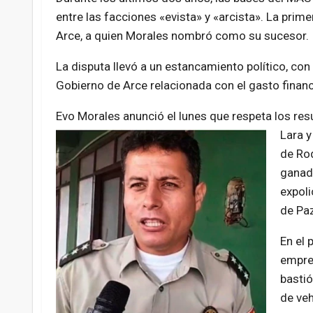
entre las facciones «evista» y «arcista». La prime
Arce, a quien Morales nombró como su sucesor.
La disputa llevó a un estancamiento político, con
Gobierno de Arce relacionada con el gasto finan
Evo Morales anunció el lunes que respeta los res
Lara y
de Rod
ganado
expoli
de Paz
En el 
empren
bastió
de veh