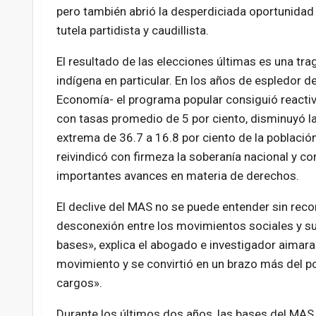
pero también abrió la desperdiciada oportunidad 
tutela partidista y caudillista.
El resultado de las elecciones últimas es una tra
indígena en particular. En los años de espledor 
Economía- el programa popular consiguió reacti
con tasas promedio de 5 por ciento, disminuyó l
extrema de 36.7 a 16.8 por ciento de la poblaci
reivindicó con firmeza la soberanía nacional y c
importantes avances en materia de derechos.
El declive del MAS no se puede entender sin reco
desconexión entre los movimientos sociales y su
bases», explica el abogado e investigador aimar
movimiento y se convirtió en un brazo más del po
cargos».
Durante los últimos dos años, las bases del MAS