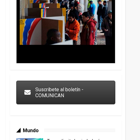
Trump y las drogas: la viga en los propios ojos
Suscribete al boletín -
COMUNICAN
Los latinos le van dando la espalda a Trump
Mundo