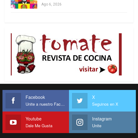
Ago 6, 2026
Constitución y las leyes vigentes, que establecen
que la entrada y salida de tropas debe contar con
aprobación parlamentaria. Un ejercicio similar ya
había sido desechado por el gobierno anterior por
su riesgo territorial. «Seguimos entregándole
soberanía a Estados Unidos, socio estratégico de
Gran Bretaña», fustigó el gobernador de Tierra del
Fuego, Gustavo Melella.
Menos de 24 horas después de su paso por Tierra
del Fuego para hacer campaña electoral, Javier
Milei autorizó vía decreto el desembarco
Facebook
X
Unite a nuestro Facebook
Seguinos en X
norteamericano en Ushuaia con la excusa de
realizar tareas de entrenamiento conjunto con la
Youtube
Instagram
Armada Argentina.
Dale Me Gusta
Unite
Sostener a Milei en el gobierno no es fácil ni