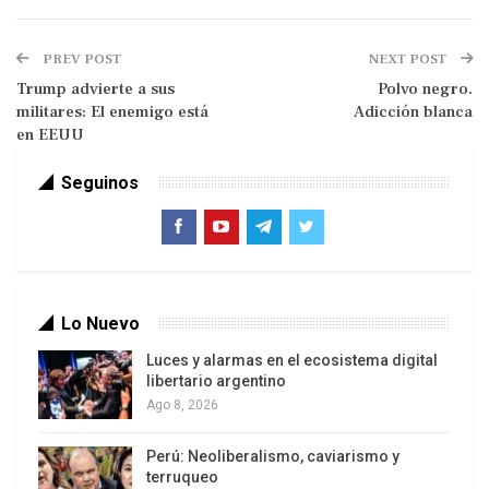
mendigó un salvataje financiero de cara a las
elecciones legislativas del 26 de octubre.
PREV POST
NEXT POST
Trump advierte a sus
Polvo negro.
militares: El enemigo está
Adicción blanca
en EEUU
Seguinos
La visita del almirante Alvin Holsey, jefe del Comando
Lo Nuevo
Sur de Estados Unidos, preparó la llegada de tropas
Luces y alarmas en el ecosistema digital
Milei habilitó a las Fuerzas Armadas
libertario argentino
estadounidenses a realizar ejercicios en las bases
Ago 8, 2026
navales argentinas por decreto, en contra de la
Perú: Neoliberalismo, caviarismo y
Constitución.El decreto fue publicado con las
terruqueo