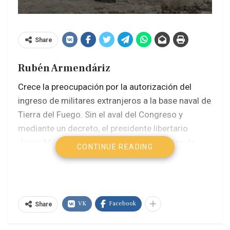
Share
Rubén Armendáriz
Crece la preocupación por la autorización del
ingreso de militares extranjeros a la base naval de
Tierra del Fuego. Sin el aval del Congreso y
mediante un decreto, el presidente libertario
Javier Milei, habilitó a las Fuerzas Armadas de
CONTINUE READING
Estados Unidos a realizar ejercicios militares en
las bases navales de Mar del Plata, Ushuaia y
Puerto Belgrano, lo que desató todo tipo de
conjeturas luego de que Milei le besara la mano a
VK
Facebook
Share
Donald Trump la semana pasada en Nueva York,
donde junto al ministro de Economía Luis Caputo