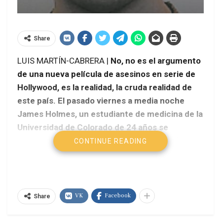
Share
LUIS MARTÍN-CABRERA |
No, no es el argumento
de una nueva película de asesinos en serie de
Hollywood, es la realidad, la cruda realidad de
este país. El pasado viernes a media noche
James Holmes, un estudiante de medicina de la
Universidad de Colorado de 24 años se
presentó en un teatro de Aurora en las afueras
CONTINUE READING
de Denver pertrechado con varias armas
automáticas, protegido por una máscara
antigas y vestido de riguroso negro para abrir
fuego contra los desprevenidos espectadores
VK
Facebook
Share
de la sesión de medianoche de la última
película de la serie Batman, “El caballero Negro